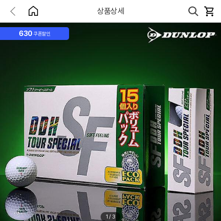
상품상세
630
쿠폰할인
1
/
3