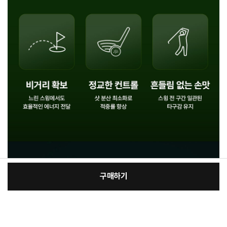
구매하기
[필수] 선택
장
총 상품 금액
20,370
원