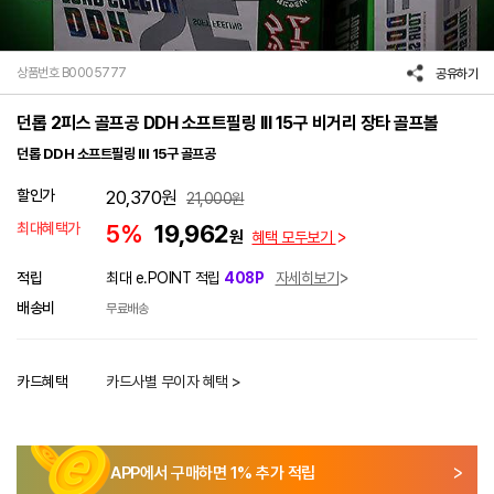
상품번호 B0005777
공유하기
던롭 2피스 골프공 DDH 소프트필링 III 15구 비거리 장타 골프볼
던롭 DDH 소프트필링 III 15구 골프공
할인가
20,370
원
21,000
원
최대혜택가
5%
19,962
원
혜택 모두보기
적립
최대 e.POINT 적립
408P
자세히보기
배송비
무료배송
카드혜택
카드사별 무이자 혜택 >
APP에서 구매하면
1
% 추가 적립