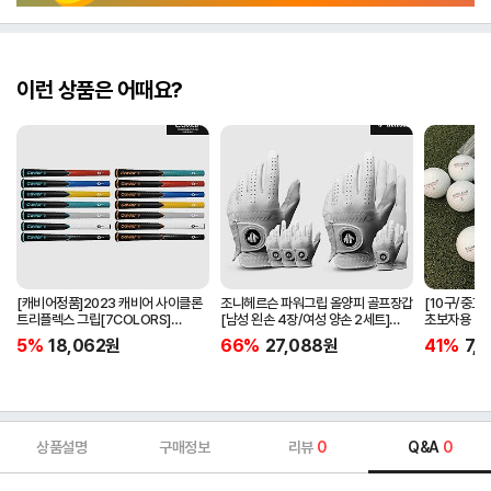
이런 상품은 어때요?
[캐비어정품]2023 캐비어 사이클론
조니헤르슨 파워그립 올양피 골프장갑
[10구/중고
트리플렉스 그립[7COLORS]
[남성 왼손 4장/여성 양손 2세트]
초보자용 비
[라운드][39g/42g/46g/50g]
[화이트][케이스포함]
우레탄소재
5%
18,062
원
66%
27,088
원
41%
7,1
[R/S 토크]
상품설명
구매정보
리뷰
0
Q&A
0