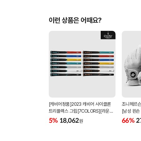
이런 상품은 어때요?
[캐비어정품]2023 캐비어 사이클론
조니헤르슨
트리플렉스 그립[7COLORS][라운드]
[남성 왼손
[39g/42g/46g/50g][R/S 토크]
[화이트][
5%
18,062
66%
2
원