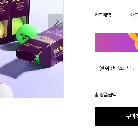
카드혜택
카드
[필수] 선택/쇼핑백드림
총 상품금액
구매