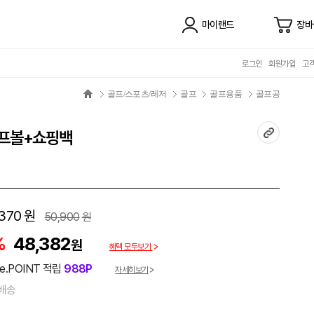
마이랜드
장바
로그인
회원가입
고
골프/스포츠/레저
골프
골프용품
골프공
골프볼+쇼핑백
370
원
50,900
원
%
48,382
원
혜택 모두보기
e.POINT 적립
988P
자세히보기
배송