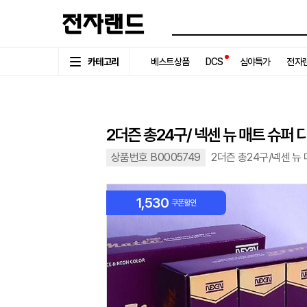
카테고리
베스트상품
DCS
심야특가
전자랜
2더즌 총24구/ 넥센 뉴 매트 슈
상품번호 B0005749
2더즌 총24구/넥센 뉴
1,530
쿠폰할인