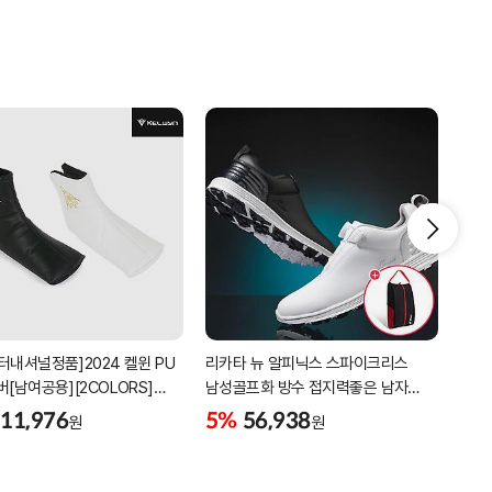
터내셔널정품]2024 켈윈 PU
리카타 뉴 알피닉스 스파이크리스
세인
버[남여공용][2COLORS]
남성골프화 방수 접지력좋은 남자
3피
C320]
골프신발 C27102/신발가방제공
11,976
5%
56,938
5%
원
원