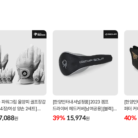
 파워그립 올양피 골프장갑
[한양인터내셔널정품]2023 겜프
[한양인
 4장/여성 양손 2세트]
드라이버 헤드커버[남여공용][블랙]
퍼터 커
케이스포함]
[HD-302]
[KW-P
7,088
39%
15,974
40%
원
원