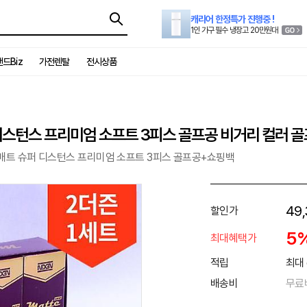
캐리어 한정특가 진행중 !
1인 가구 필수 냉장고 20만원대
드Biz
가전렌탈
전시상품
퍼 디스턴스 프리미엄 소프트 3피스 골프공 비거리 컬러 
 매트 슈퍼 디스턴스 프리미엄 소프트 3피스 골프공+쇼핑백
49,
할인가
5
최대혜택가
적립
최대 
배송비
무료