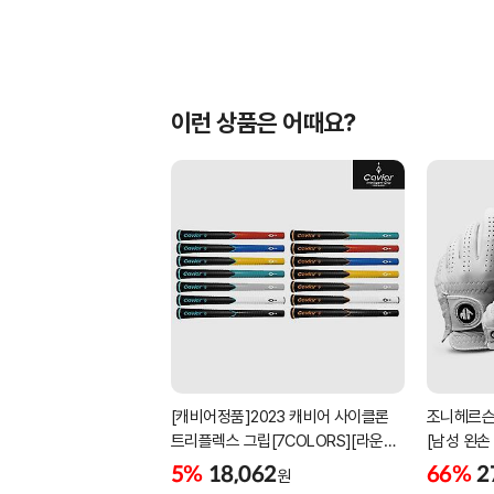
이런 상품은 어때요?
[캐비어정품]2023 캐비어 사이클론
조니헤르슨
트리플렉스 그립[7COLORS][라운드]
[남성 왼손
[39g/42g/46g/50g][R/S 토크]
[화이트][
5%
18,062
66%
2
원