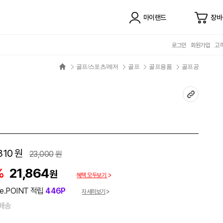
마이랜드
장바
로그인
회원가입
고
골프/스포츠/레저
골프
골프용품
골프공
310
원
23,000
원
%
21,864
원
혜택 모두보기
e.POINT 적립
446P
자세히보기
배송