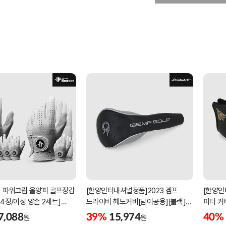
 파워그립 올양피 골프장갑
[한양인터내셔널정품]2023 겜프
[한양인
 4장/여성 양손 2세트]
드라이버 헤드커버[남여공용][블랙]
퍼터 커
케이스포함]
[HD-302]
[KW-P
7,088
39%
15,974
40%
원
원