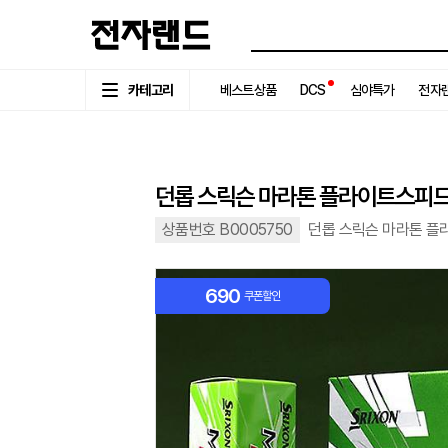
카테고리
베스트상품
DCS
심야특가
전자랜
던롭 스릭슨 마라톤 플라이트스피드
상품번호 B0005750
던롭 스릭슨 마라톤 플
690
쿠폰할인