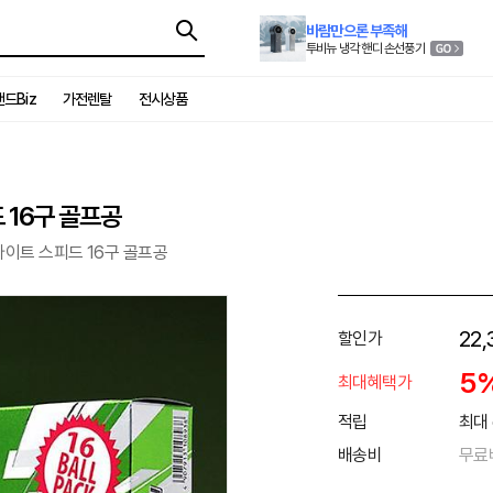
바람만으론 부족해
투비뉴 냉각 핸디 손선풍기
드Biz
가전렌탈
전시상품
 16구 골프공
라이트 스피드 16구 골프공
22,
할인가
5
최대혜택가
적립
최대 
배송비
무료