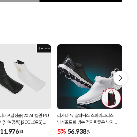
터내셔널정품]2024 켈윈 PU
리카타 뉴 알피닉스 스파이크리스
[2더
버[남여공용][2COLORS]
남성골프화 방수 접지력좋은 남자
퍼팅
C320]
골프신발 C27102/신발가방제공
11,976
5%
56,938
5%
원
원