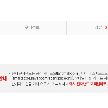
구매정보
리뷰
0
현재 전자랜드는 공식 사이트(etlandmall.co.kr), 네이버 스마트스
안내
(smartstore.naver.com/etlandpriceking), 모바일 어플 
판매자가 현금 거래 요구 시, 거부하시고
즉시 전자랜드 고객센터로