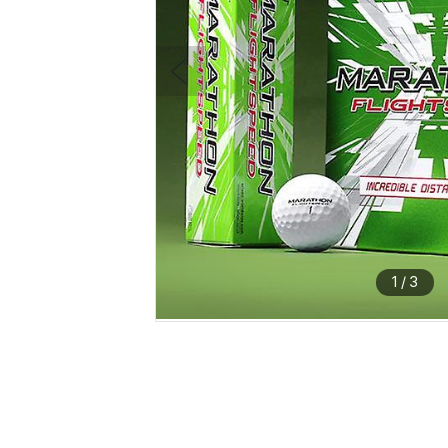
1
/
3