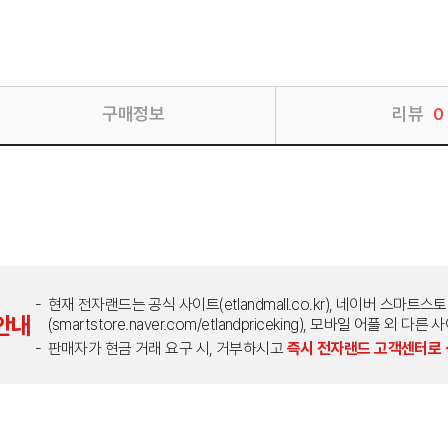
구매정보
리뷰
0
현재 전자랜드는 공식 사이트(etlandmall.co.kr), 네이버 스마트스
안내
(smartstore.naver.com/etlandpriceking), 모바일 어플 
판매자가 현금 거래 요구 시, 거부하시고
즉시 전자랜드 고객센터로