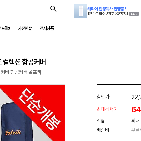
캐리어 한정특가 진행중 !
1인 가구 필수 냉장고 20만원대
드Biz
가전렌탈
전시상품
드 컬렉션 항공커버
블커버 항공커버 골프백
22,
할인가
6
최대혜택가
적립
최대 
배송비
무료