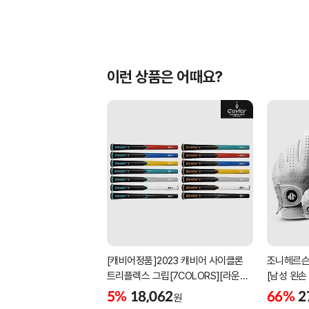
이런 상품은 어때요?
[캐비어정품]2023 캐비어 사이클론
조니헤르슨
트리플렉스 그립[7COLORS][라운드]
[남성 왼손
[39g/42g/46g/50g][R/S 토크]
[화이트][
5%
18,062
66%
2
원