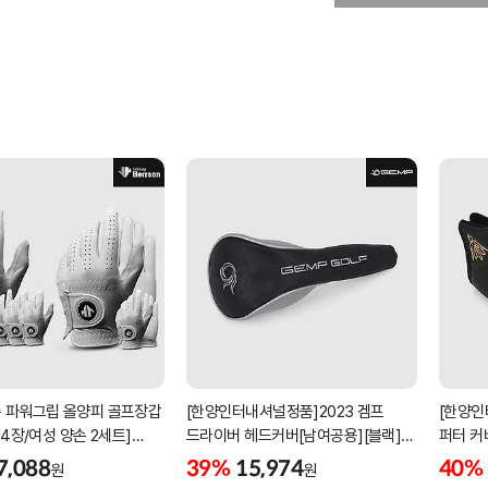
 파워그립 올양피 골프장갑
[한양인터내셔널정품]2023 겜프
[한양인
 4장/여성 양손 2세트]
드라이버 헤드커버[남여공용][블랙]
퍼터 커
케이스포함]
[HD-302]
[KW-P
7,088
39%
15,974
40%
원
원