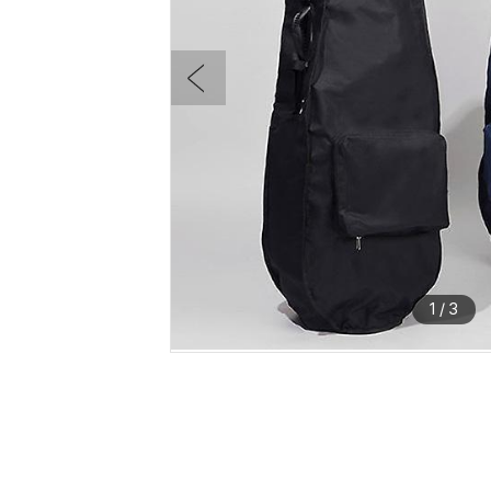
1
/
3