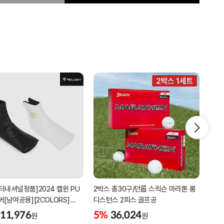
터내셔널정품]2024 켈윈 PU
2박스 총30구/던롭 스릭슨 마라톤 롱
리카
버[남여공용][2COLORS]
디스턴스 2피스 골프공
남성
C320]
골프
11,976
5%
36,024
5%
원
원