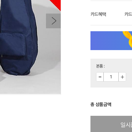
카드혜택
카드
본품
:
총 상품금액
일시