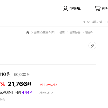
마이랜드
장바
로그인
회원가입
고
골프/스포츠/레저
골프
골프용품
항공커버
210
원
60,000
원
4%
21,766
원
혜택 모두보기
e.POINT 적립
444P
자세히보기
배송