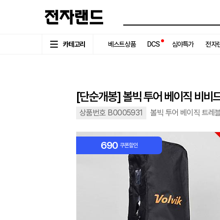
카테고리
베스트상품
DCS
심야특가
전자랜
[단순개봉] 볼빅 투어 베이직 비비
상품번호 B0005931
볼빅 투어 베이직 트레
690
쿠폰할인