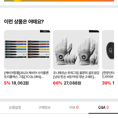
이런 상품은 어때요?
[캐비어정품]2023 캐비어 사이클론
조니헤르슨 파워그립 올양피 골프장갑
[한양인터내셔
트리플렉스 그립[7COLORS]
[남성 왼손 4장/여성 양손 2세트]
드라이버 헤
[라운드][39g/42g/46g/50g]
[화이트][케이스포함]
[HD-302]
5%
18,062
원
66%
27,088
원
39%
15
[R/S 토크]
상품설명
구매정보
리뷰
0
Q&A
0