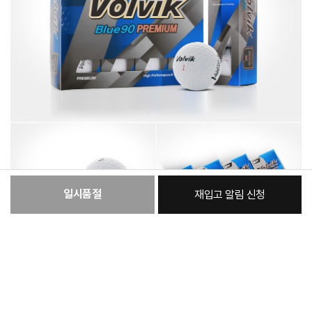
일시품절
재입고 알림 신청
:
본품
17,360원
총 상품 금액
17,360
원