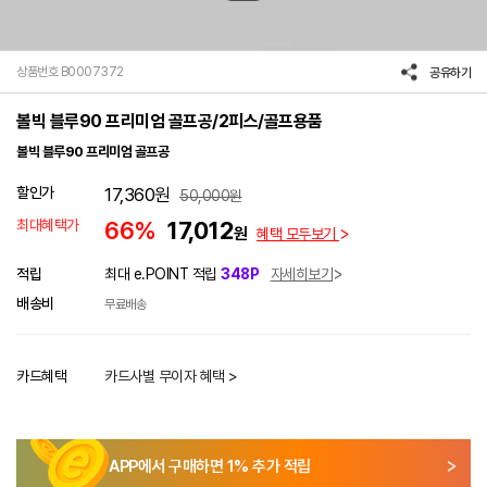
상품번호 B0007372
공유하기
볼빅 블루90 프리미엄 골프공/2피스/골프용품
볼빅 블루90 프리미엄 골프공
할인가
17,360
원
50,000
원
최대혜택가
66%
17,012
원
혜택 모두보기
적립
최대 e.POINT 적립
348P
자세히보기
배송비
무료배송
카드혜택
카드사별 무이자 혜택 >
APP에서 구매하면
1
% 추가 적립