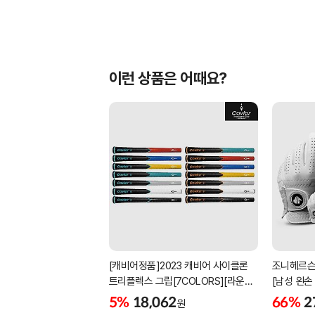
이런 상품은 어때요?
[캐비어정품]2023 캐비어 사이클론
조니헤르슨
트리플렉스 그립[7COLORS][라운드]
[남성 왼손
[39g/42g/46g/50g][R/S 토크]
[화이트][
5%
18,062
66%
2
원