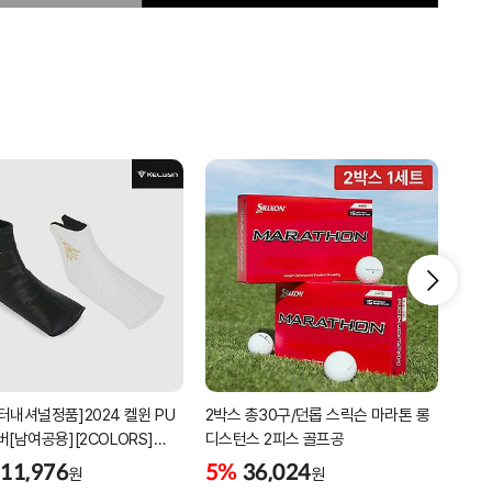
터내셔널정품]2024 켈윈 PU
2박스 총30구/던롭 스릭슨 마라톤 롱
리카
버[남여공용][2COLORS]
디스턴스 2피스 골프공
남성
C320]
골프
11,976
5%
36,024
5%
원
원