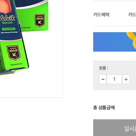
카드혜택
카드
본품
:
총 상품금액
일시