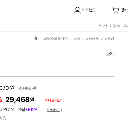
마이랜드
장바
로그인
회원가입
고
골프/스포츠/레저
골프
골프용품
골프공
070
원
31,000
원
%
29,468
원
혜택 모두보기
e.POINT 적립
602P
자세히보기
배송