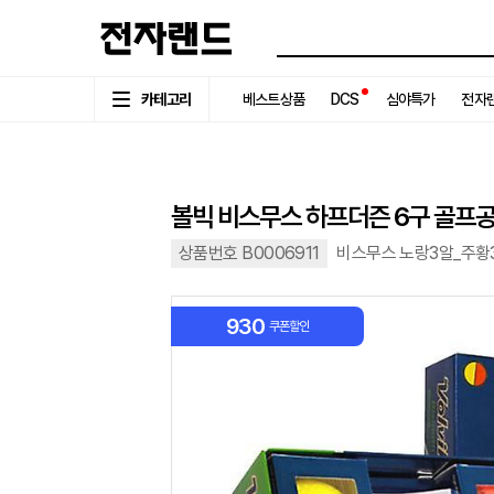
카테고리
베스트상품
DCS
심야특가
전자랜
볼빅 비스무스 하프더즌 6구 골프
상품번호 B0006911
비스무스 노랑3알_주황
930
쿠폰할인