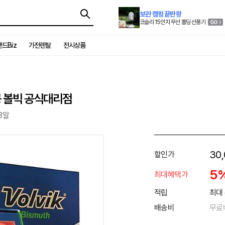
보관 캠핑 끝판왕
코슬리 15인치 무선 폴딩 선풍기
드Biz
가전렌탈
전시상품
공 볼빅 공식대리점
3알
30,
할인가
5
최대혜택가
적립
최대 
배송비
무료