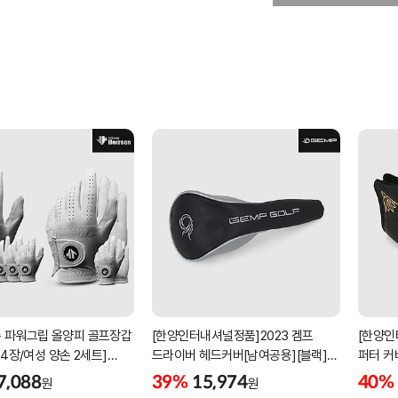
 파워그립 올양피 골프장갑
[한양인터내셔널정품]2023 겜프
[한양인
 4장/여성 양손 2세트]
드라이버 헤드커버[남여공용][블랙]
퍼터 커
케이스포함]
[HD-302]
[KW-P
7,088
39%
15,974
40%
원
원