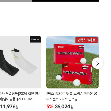
터내셔널정품]2024 켈윈 PU
2박스 총30구/던롭 스릭슨 마라톤 롱
리카
버[남여공용][2COLORS]
디스턴스 2피스 골프공
남성
C320]
골프
11,976
5%
36,024
5%
원
원