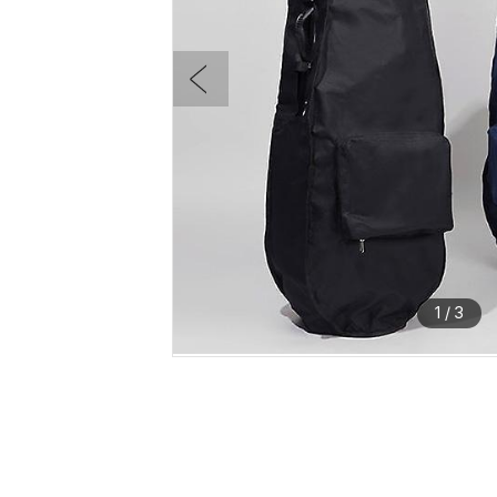
1
/
3