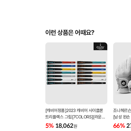
이런 상품은 어때요?
[캐비어정품]2023 캐비어 사이클론
조니헤르슨
트리플렉스 그립[7COLORS][라운드]
[남성 왼손
[39g/42g/46g/50g][R/S 토크]
[화이트][
5%
18,062
66%
2
원