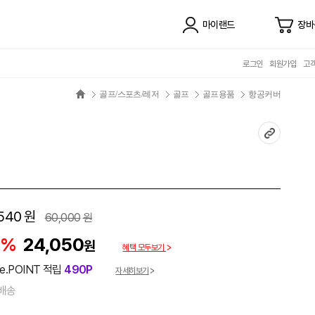
마이랜드
장바
로그인
회원가입
고
골프/스포츠/레저
골프
골프용품
항공커버
540
원
60,000
원
0%
24,050
원
혜택 모두보기
e.POINT 적립
490P
자세히보기
배송