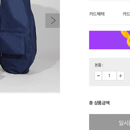
카드혜택
카드
본품
:
총 상품금액
일시