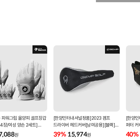
 파워그립 올양피 골프장갑
[한양인터내셔널정품]2023 겜프
[한양인
 4장/여성 양손 2세트]
드라이버 헤드커버[남여공용][블랙]
퍼터 커
케이스포함]
[HD-302]
[KW-P
7,088
39%
15,974
40%
원
원