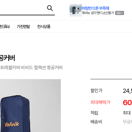
바람만으론 부족해
투비뉴 냉각 핸디 손선풍기
드Biz
가전렌탈
전시상품
항공커버
직 트레블커버 비비드 컬렉션 항공커버
24,
할인가
6
최대혜택가
적립
최대 
배송비
무료