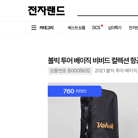
카테고리
베스트상품
DCS
심야특가
전자랜
볼빅 투어 베이직 비비드 컬렉션 
상품번호 B0005932
2021 볼빅 투어 베이
760
쿠폰할인