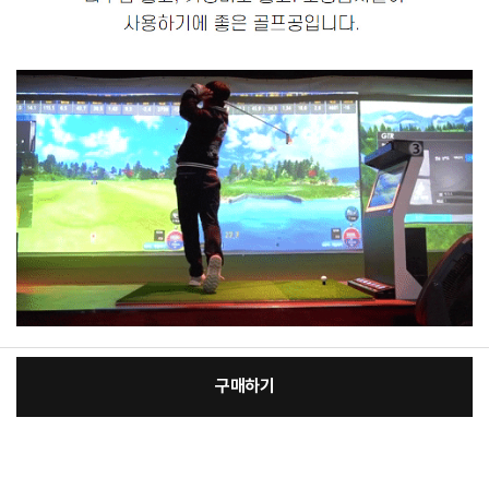
구매하기
:
본품
장
68,380원