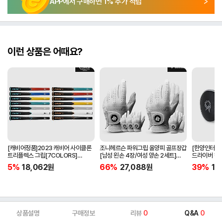
APP에서 구매하면
1
% 추가 적립
이런 상품은 어때요?
[캐비어정품]2023 캐비어 사이클론
조니헤르슨 파워그립 올양피 골프장갑
[한양인터내셔
트리플렉스 그립[7COLORS]
[남성 왼손 4장/여성 양손 2세트]
드라이버 헤
[라운드][39g/42g/46g/50g]
[화이트][케이스포함]
[HD-302]
5%
18,062
원
66%
27,088
원
39%
15
[R/S 토크]
상품설명
구매정보
리뷰
0
Q&A
0