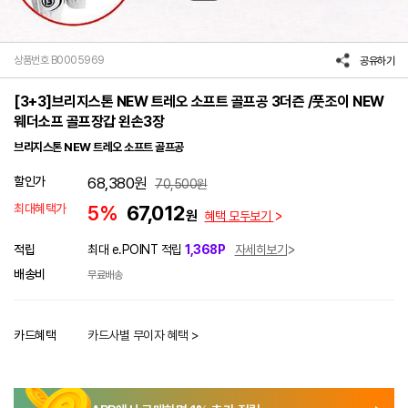
상품번호 B0005969
공유하기
[3+3]브리지스톤 NEW 트레오 소프트 골프공 3더즌 /풋조이 NEW
웨더소프 골프장갑 왼손3장
브리지스톤 NEW 트레오 소프트 골프공
할인가
68,380
원
70,500
원
최대혜택가
5%
67,012
원
혜택 모두보기
적립
최대 e.POINT 적립
1,368P
자세히보기
배송비
무료배송
카드혜택
카드사별 무이자 혜택 >