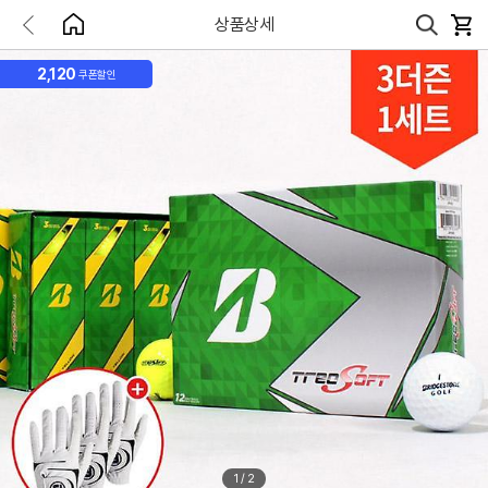
상품상세
2,120
쿠폰할인
1
/
2