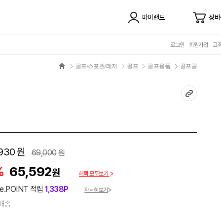
마이랜드
장바
로그인
회원가입
고
골프/스포츠/레저
골프
골프용품
골프공
930
원
69,000
원
%
65,592
원
혜택 모두보기
e.POINT 적립
1,338P
자세히보기
배송