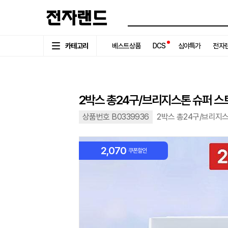
카테고리
베스트상품
DCS
심야특가
전자랜
2박스 총24구/브리지스톤 슈퍼 
상품번호 B0339936
2박스 총24구/브리지
2,070
쿠폰할인