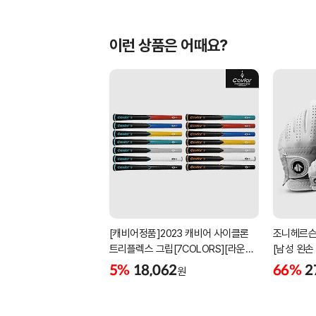
이런 상품은 어때요?
[캐비어정품]2023 캐비어 사이클론
조니헤르슨
트리플렉스 그립[7COLORS][라운드]
[남성 왼손
[39g/42g/46g/50g][R/S 토크]
[화이트][
5%
18,062
66%
2
원