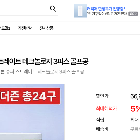
캐리어 한정특가 진행중 !
1인 가구 필수 냉장고 20만원대
드Biz
가전렌탈
전시상품
스트레이트 테크놀로지 3피스 골프공
스톤 슈퍼 스트레이트 테크놀로지 3피스 골프공
66,
할인가
5
최대혜택가
적립
최대 
배송비
무료