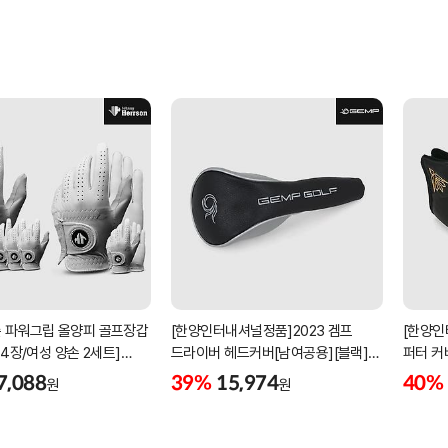
 파워그립 올양피 골프장갑
[한양인터내셔널정품]2023 겜프
[한양인
 4장/여성 양손 2세트]
드라이버 헤드커버[남여공용][블랙]
퍼터 커
케이스포함]
[HD-302]
[KW-P
7,088
39%
15,974
40%
원
원