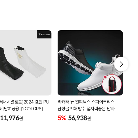
터내셔널정품]2024 켈윈 PU
리카타 뉴 알피닉스 스파이크리스
4박
버[남여공용][2COLORS]
남성골프화 방수 접지력좋은 남자
골프
C320]
골프신발 C27102/신발가방제공
11,976
5%
56,938
5%
원
원