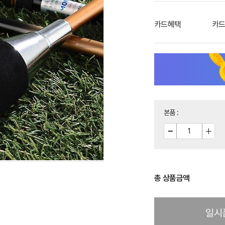
카드혜택
카드
본품
:
총 상품금액
일시