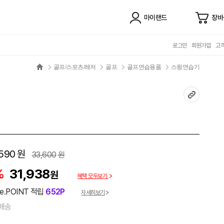
마이랜드
장바
로그인
회원가입
고
골프/스포츠/레저
골프
골프연습용품
스윙연습기
590
원
33,600
원
%
31,938
원
혜택 모두보기
e.POINT 적립
652P
자세히보기
배송