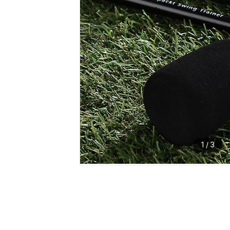
1
/
3