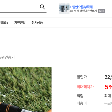
바람만으론 부족해
투비뉴 냉각 핸디 손선풍기
드Biz
가전렌탈
전시상품
 스윙연습기
32,
할인가
5
최대혜택가
적립
최대 
배송비
무료