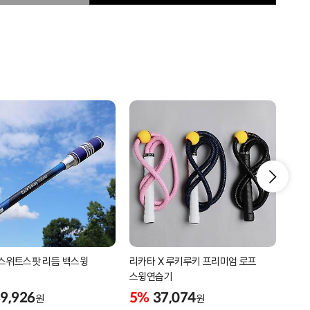
스위트스팟 리듬 백스윙
리카타 X 루키루키 프리미엄 로프
리카
스윙연습기
5%
9,926
5%
37,074
원
원