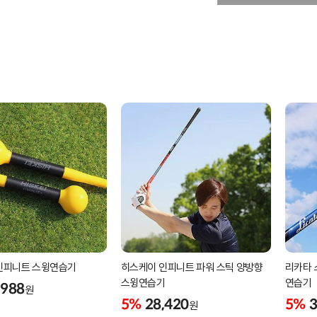
인피니트 스윙연습기
히스케이 인피니트 파워 스틱 양방향
리카타 
스윙연습기
연습기
,988
원
5%
28,420
5%
3
원