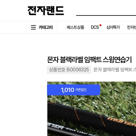
카테고리
베스트상품
DCS
심야특가
전자랜
몬자 블랙라벨 임팩트 스윙연습기
상품번호 B0006325
몬자 블랙라벨 임팩트
1,010
쿠폰할인