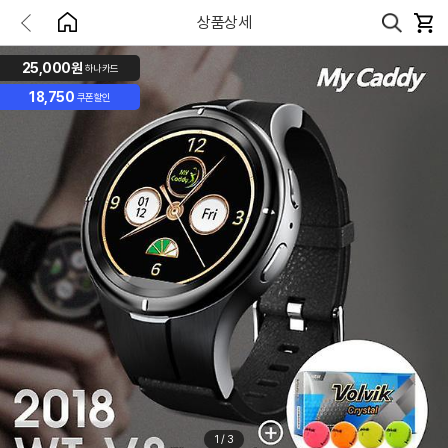
상품상세
25,000원
하나카드
18,750
쿠폰할인
1
/
3