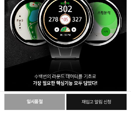
일시품절
재입고 알림 신청
:
본품
606,250원
총 상품 금액
606,250
원