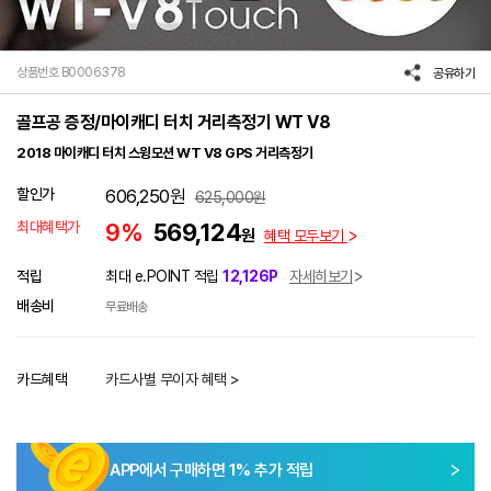
상품번호 B0006378
공유하기
골프공 증정/마이캐디 터치 거리측정기 WT V8
2018 마이캐디 터치 스윙모션 WT V8 GPS 거리측정기
할인가
606,250
원
625,000
원
최대혜택가
9%
569,124
원
혜택 모두보기
적립
최대 e.POINT 적립
12,126P
자세히보기
배송비
무료배송
카드혜택
카드사별 무이자 혜택 >
APP에서 구매하면
1
% 추가 적립