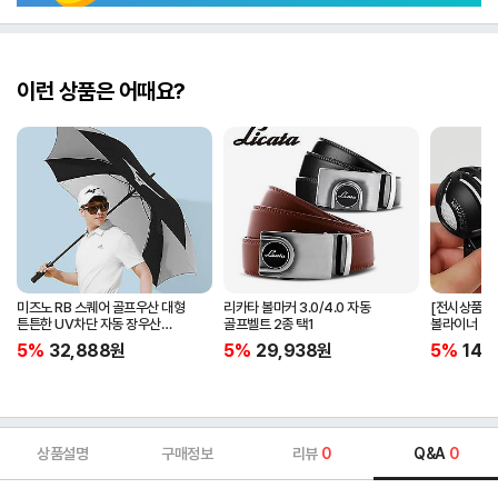
이런 상품은 어때요?
미즈노 RB 스퀘어 골프우산 대형
리카타 볼마커 3.0/4.0 자동
[전시상품] 
튼튼한 UV차단 자동 장우산
골프벨트 2종 택1
볼라이너 + 
5LKY22100
5%
32,888
원
5%
29,938
원
5%
14,
상품설명
구매정보
리뷰
0
Q&A
0