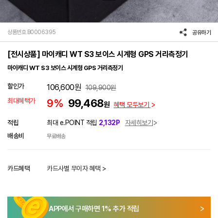
상품번호 B0006395
공유하기
[전시상품] 마이캐디 WT S3 보이스 시계형 GPS 거리측정기
마이캐디 WT S3 보이스 시계형 GPS 거리측정기
할인가
106,600
원
109,900
원
최대혜택가
9%
99,468
원
혜택 모두보기
적립
최대 e.POINT 적립
2,132P
자세히보기
배송비
무료배송
카드혜택
카드사별 무이자 혜택 >
APP에서 구매하면
1
% 추가 적립