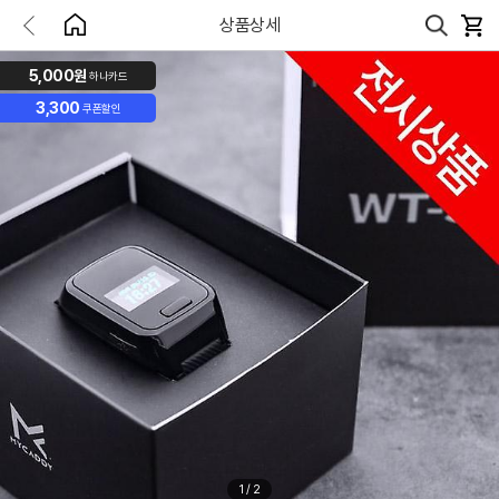
상품상세
5,000원
하나카드
3,300
쿠폰할인
1
/
2