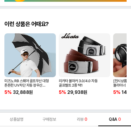
이런 상품은 어때요?
미즈노 RB 스퀘어 골프우산 대형
리카타 볼마커 3.0/4.0 자동
[전시상품] 
튼튼한 UV차단 자동 장우산
골프벨트 2종 택1
볼라이너 + 
5LKY22100
5%
32,888
원
5%
29,938
원
5%
14,
상품설명
구매정보
리뷰
0
Q&A
0