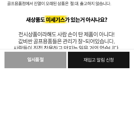
일시품절
재입고 알림 신청
:
본품
106,600원
총 상품 금액
106,600
원