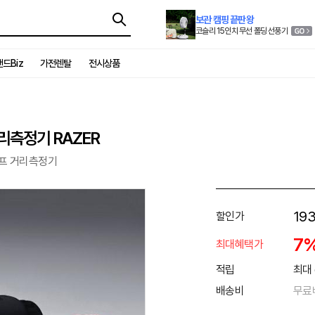
보관 캠핑 끝판왕
코슬리 15인치 무선 폴딩 선풍기
드Biz
가전렌탈
전시상품
리측정기 RAZER
골프 거리측정기
193
할인가
7
최대혜택가
적립
최대 
배송비
무료