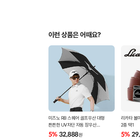
이런 상품은 어때요?
미즈노 RB 스퀘어 골프우산 대형
리카타 볼마
튼튼한 UV차단 자동 장우산
2종 택1
5LKY22100
5%
32,888
5%
29
원