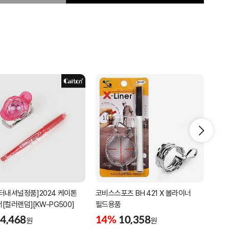
터내셔널정품]2024 케이톤
코비스스포츠 BH 421 X 볼라이너
코비스
[컬러랜덤][KW-PG500]
필드용품
볼라
4,468
14%
10,358
9%
원
원