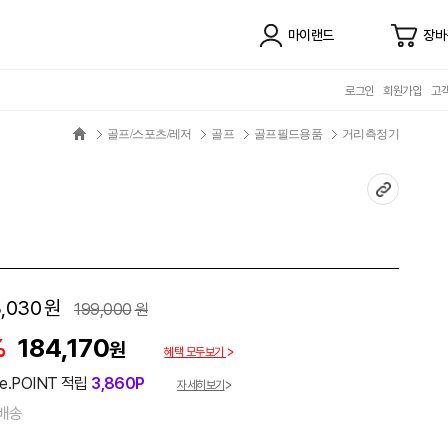
마이랜드
장바
로그인
회원가입
고
골프/스포츠/레저
골프
골프필드용품
거리측정기
,030
원
199,000
원
%
184,170
원
혜택 모두보기
e.POINT 적립
3,860P
자세히보기
배송