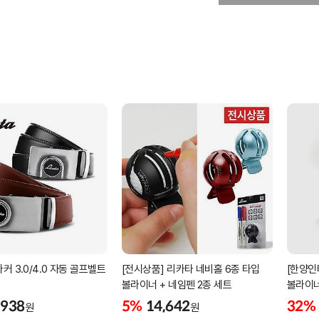
커 3.0/4.0 자동 골프벨트
[전시상품] 리카타 네비홀 6종 타입
[한양인
볼라이너 + 네임펜 2종 세트
볼라이너
,938
5%
14,642
32%
원
원