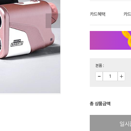
카드혜택
카드
본품
:
총 상품금액
일시