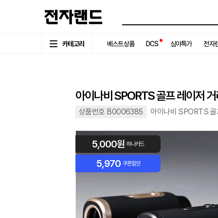
카테고리
베스트상품
DCS
심야특가
전자랜
아이나비 SPORTS 골프 레이저 거
상품번호 B0006385
아이나비 SPORTS 
5,000원
하나카드
5,970
쿠폰할인