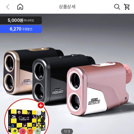
상품상세
5,000원
하나카드
6,270
쿠폰할인
1
/
3