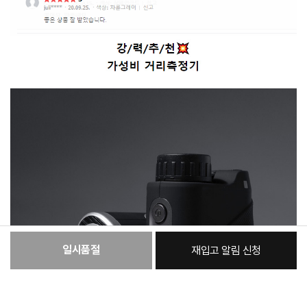
일시품절
재입고 알림 신청
:
본품
202,730원