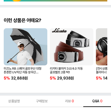
이런 상품은 어때요?
미즈노 RB 스퀘어 골프우산 대형
리카타 볼마커 3.0/4.0 자동
[전시상품] 
튼튼한 UV차단 자동 장우산
골프벨트 2종 택1
볼라이너 + 
5LKY22100
5%
32,888
원
5%
29,938
원
5%
14,
상품설명
구매정보
리뷰
0
Q&A
0