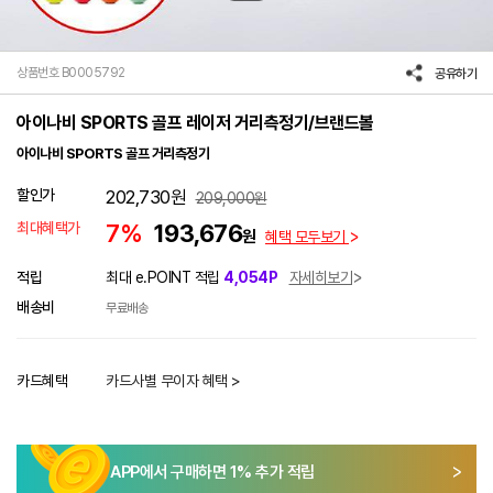
상품번호 B0005792
공유하기
아이나비 SPORTS 골프 레이저 거리측정기/브랜드볼
아이나비 SPORTS 골프 거리측정기
할인가
202,730
원
209,000
원
최대혜택가
7%
193,676
원
혜택 모두보기
적립
최대 e.POINT 적립
4,054P
자세히보기
배송비
무료배송
카드혜택
카드사별 무이자 혜택 >
APP에서 구매하면
1
% 추가 적립