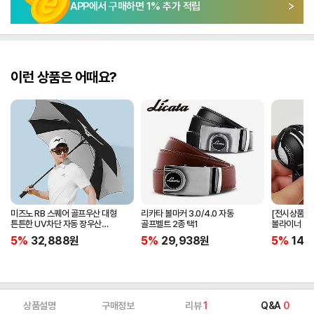
APP에서 구매하면
1
% 추가 적립
이런 상품은 어때요?
미즈노 RB 스퀘어 골프우산 대형
리카타 볼마커 3.0/4.0 자동
[전시상품] 
튼튼한 UV차단 자동 장우산
골프벨트 2종 택1
볼라이너 + 
5LKY22100
5%
32,888
원
5%
29,938
원
5%
14,
상품설명
구매정보
리뷰
1
Q&A
0