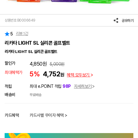
상품번호 B0006649
공유하기
리뷰
1
건
5
리카타 LIGHT SL 실리콘 골프벨트
리카타 LIGHT SL 실리콘 골프벨트
할인가
4,850
원
5,000
원
최대혜택가
5%
4,752
원
혜택 모두보기
적립
최대 e.POINT 적립
98P
자세히보기
배송비
무료배송
카드혜택
카드사별 무이자 혜택 >