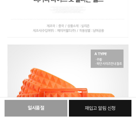
일시품절
재입고 알림 신청
:
본품
4,850원