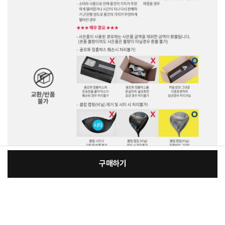
구매하기
[필수] 선택
꼭 확인해주세요
장
총 상품 금액
5,330
원
제품 이미지 및 특장점 등에는 광고적 표현이 포함되어 실제 제품과 차이가 있을 수
있으며 제품 외관, 에너지 효율 등급, 스펙 등은 제품 개량을 위해 사전 예고없이 변경
될 수 있습니다.
바
바