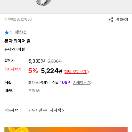
상품번호 B0121806
공유하기
리뷰
1
건
1
몬자 와이어 릴
몬자 와이어 릴
할인가
5,330
원
5,500
원
최대혜택가
5%
5,224
원
혜택 모두보기
적립
최대 e.POINT 적립
106P
자세히보기
배송비
무료배송
카드혜택
카드사별 무이자 혜택 >