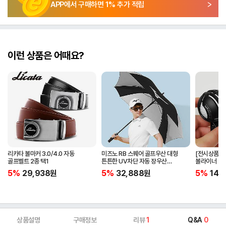
APP에서 구매하면
1
% 추가 적립
이런 상품은 어때요?
리카타 볼마커 3.0/4.0 자동
미즈노 RB 스퀘어 골프우산 대형
[전시상품] 
골프벨트 2종 택1
튼튼한 UV차단 자동 장우산
볼라이너 + 
5LKY22100
5%
29,938
원
5%
32,888
원
5%
14,
상품설명
구매정보
리뷰
1
Q&A
0