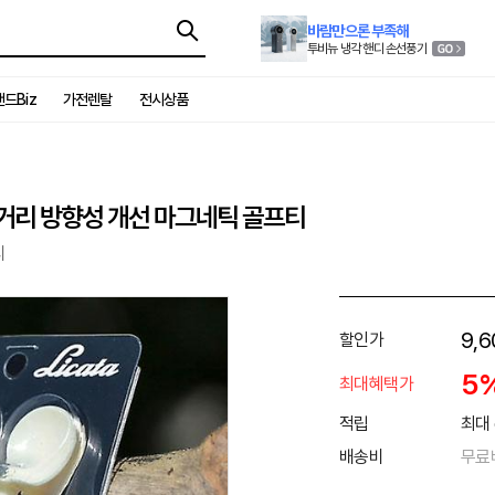
바람만으론 부족해
투비뉴 냉각 핸디 손선풍기
드Biz
가전렌탈
전시상품
비거리 방향성 개선 마그네틱 골프티
티
9,6
할인가
5
최대혜택가
적립
최대 
배송비
무료