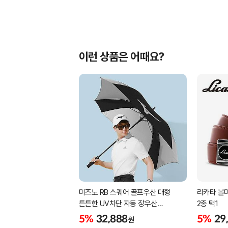
이런 상품은 어때요?
미즈노 RB 스퀘어 골프우산 대형
리카타 볼마
튼튼한 UV차단 자동 장우산
2종 택1
5LKY22100
5%
32,888
5%
29
원