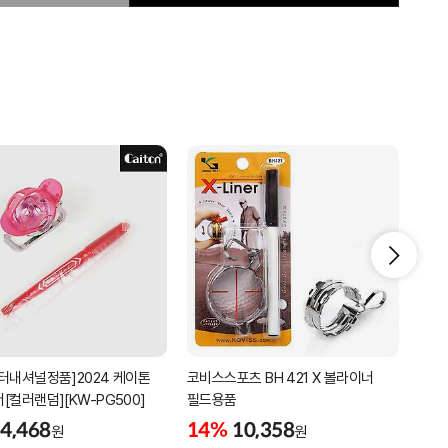
터내셔널정품]2024 케이톤
코비스스포츠 BH 421 X 볼라이너
코비스
[컬러랜덤][KW-PG500]
필드용품
볼라
4,468
14%
10,358
9%
원
원