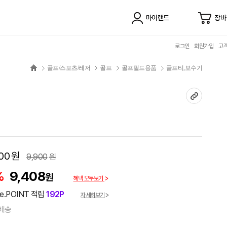
마이랜드
장바
로그인
회원가입
고
골프/스포츠/레저
골프
골프필드용품
골프티,보수기
00
원
9,900
원
%
9,408
원
혜택 모두보기
e.POINT 적립
192P
자세히보기
배송