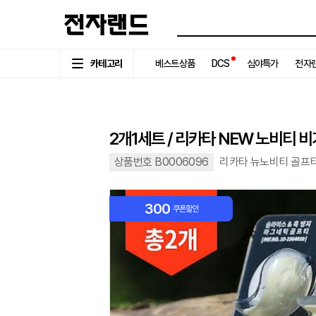
카테고리
베스트상품
DCS
심야특가
전자랜
2개1세트 / 리카타 NEW 노비티 
상품번호 B0006096
리카타 뉴노비티 골프
300
쿠폰할인