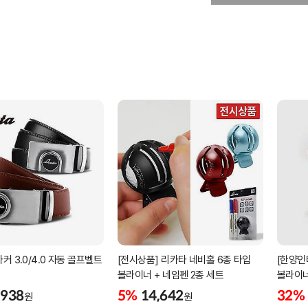
커 3.0/4.0 자동 골프벨트
[전시상품] 리카타 네비홀 6종 타입
[한양인
볼라이너 + 네임펜 2종 세트
볼라이너
,938
5%
14,642
32%
원
원