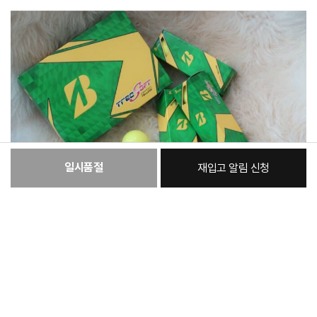
일시품절
재입고 알림 신청
:
본품
20,370원
총 상품 금액
20,370
원