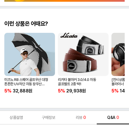
이런 상품은 어때요?
미즈노 RB 스퀘어 골프우산 대형
리카타 볼마커 3.0/4.0 자동
[전시상품] 
튼튼한 UV차단 자동 장우산
골프벨트 2종 택1
볼라이너 + 
5LKY22100
5%
32,888
원
5%
29,938
원
5%
14,
상품설명
구매정보
리뷰
0
Q&A
0