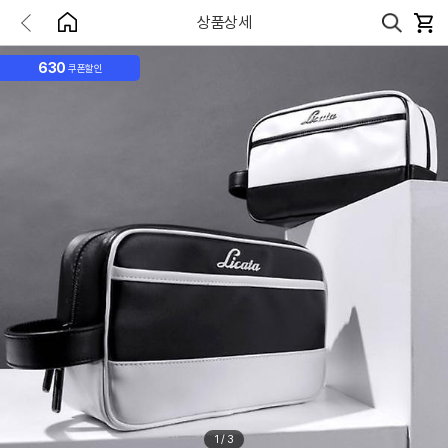
상품상세
630
쿠폰할인
1
/
3