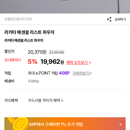
상품번호 B0007291
공유하기
리카타 에센셜 리스트 파우치
리카타 에센셜 리스트 파우치
할인가
20,370
원
21,000
원
최대혜택가
5%
19,962
원
혜택 모두보기
적립
최대 e.POINT 적립
408P
자세히보기
배송비
무료배송
카드혜택
카드사별 무이자 혜택 >
APP에서 구매하면
1
% 추가 적립