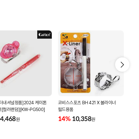
터내셔널정품]2024 케이톤
코비스스포츠 BH 421 X 볼라이너
코비스
[컬러랜덤][KW-PG500]
필드용품
볼라
4,468
14%
10,358
9%
원
원