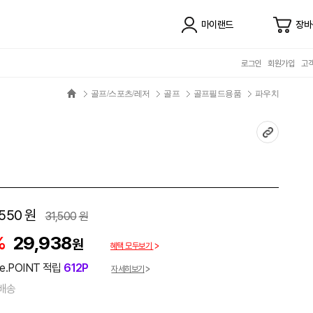
마이랜드
장바
로그인
회원가입
고
골프/스포츠/레저
골프
골프필드용품
파우치
,550
원
31,500
원
%
29,938
원
혜택 모두보기
e.POINT 적립
612P
자세히보기
배송