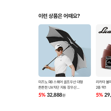
이런 상품은 어때요?
미즈노 RB 스퀘어 골프우산 대형
리카타 볼마
튼튼한 UV차단 자동 장우산
2종 택1
5LKY22100
5%
32,888
5%
29
원