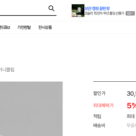
보관 캠핑 끝판왕
코슬리 15인치 무선 폴딩 선풍기
드Biz
가전렌탈
전시상품
 머니클립
30
할인가
5
최대혜택가
적립
최대 
배송비
무료