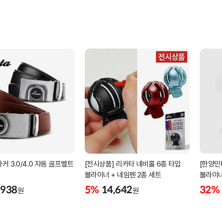
커 3.0/4.0 자동 골프벨트
[전시상품] 리카타 네비홀 6종 타입
[한양인
볼라이너 + 네임펜 2종 세트
볼라이너
,938
5%
14,642
32%
원
원