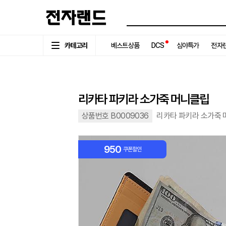
카테고리
베스트상품
DCS
심야특가
전자랜
리카타 파키라 소가죽 머니클립
상품번호 B0009036
리카타 파키라 소가죽
950
쿠폰할인