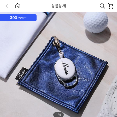
상품상세
300
쿠폰할인
1
/
5