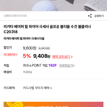
상품번호 B0005108
공유하기
리카타 베이퍼 릴 와이어 극세사 골프공 볼타올 수건 볼클리너
C20318
리카타 베이퍼 릴 와이어 극세사 타올
할인가
9,600
원
9,900
원
최대혜택가
5%
9,408
원
혜택 모두보기
적립
최대 e.POINT 적립
192P
자세히보기
배송비
무료배송
카드혜택
카드사별 무이자 혜택 >