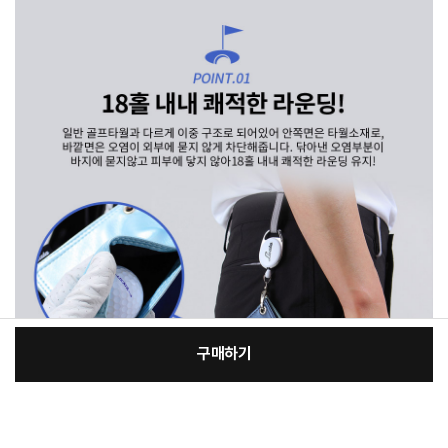
구매하기
[필수] 선택
장
총 상품 금액
9,600
원