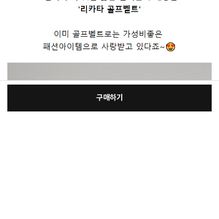
구매하기
[필수] 필수옵션
장
총 상품 금액
30,550
원
바
바
구
로
니
구