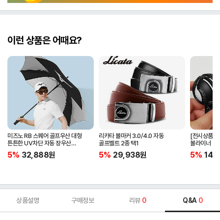
이런 상품은 어때요?
미즈노 RB 스퀘어 골프우산 대형
리카타 볼마커 3.0/4.0 자동
[전시상품] 
튼튼한 UV차단 자동 장우산
골프벨트 2종 택1
볼라이너 + 
5LKY22100
5%
32,888
원
5%
29,938
원
5%
14,
상품설명
구매정보
리뷰
0
Q&A
0