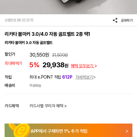
상품번호 B0323215
공유하기
리카타 볼마커 3.0/4.0 자동 골프벨트 2종 택1
리카타 볼마커 3.0 자동 골프벨트
할인가
30,550
원
31,500
원
최대혜택가
5%
29,938
원
혜택 모두보기
적립
최대 e.POINT 적립
612P
자세히보기
배송비
무료배송
카드혜택
카드사별 무이자 혜택 >
APP에서 구매하면
1
% 추가 적립