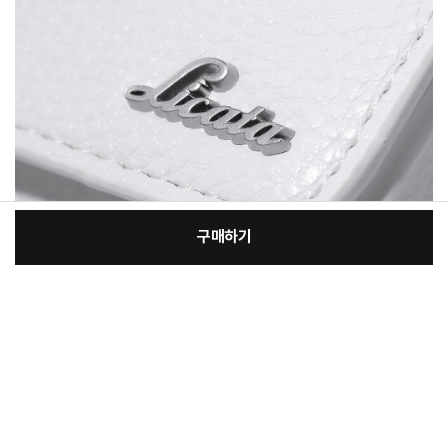
구매하기
[필수] 필수옵션
장
총 상품 금액
25,120
원
바
바
구
로