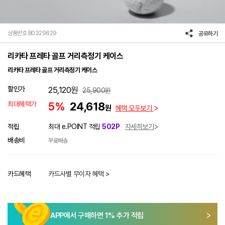
상품번호 B0329829
공유하기
리카타 프레타 골프 거리측정기 케이스
리카타 프레타 골프 거리측정기 케이스
할인가
25,120
원
25,900
원
최대혜택가
5%
24,618
원
혜택 모두보기
적립
최대 e.POINT 적립
502P
자세히보기
배송비
무료배송
카드혜택
카드사별 무이자 혜택 >
APP에서 구매하면
1
% 추가 적립