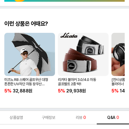
이런 상품은 어때요?
미즈노 RB 스퀘어 골프우산 대형
리카타 볼마커 3.0/4.0 자동
[전시상품] 
튼튼한 UV차단 자동 장우산
골프벨트 2종 택1
볼라이너 + 
5LKY22100
5%
32,888
원
5%
29,938
원
5%
14,
상품설명
구매정보
리뷰
0
Q&A
0