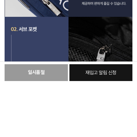
일시품절
재입고 알림 신청
:
본품
47,430원
총 상품 금액
47,430
원