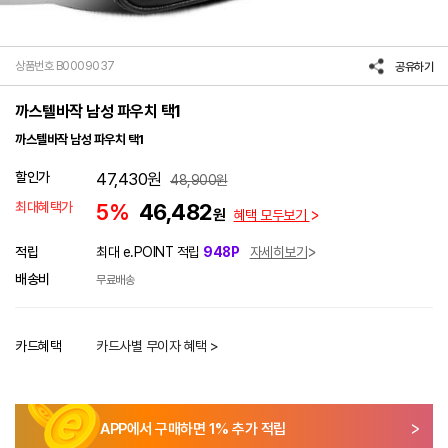
상품번호 B0009037
공유하기
까스텔바작 남성 파우치 택1
까스텔바작 남성 파우치 택1
할인가
47,430
원
48,900
원
최대혜택가
5%
46,482
원
혜택 모두보기
적립
최대 e.POINT 적립
948P
자세히보기
배송비
무료배송
카드혜택
카드사별 무이자 혜택 >
APP에서 구매하면
1
% 추가 적립