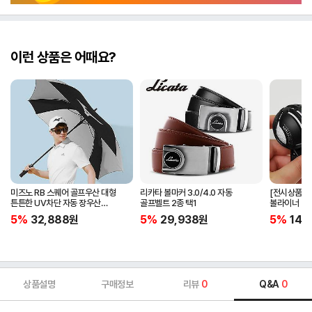
이런 상품은 어때요?
미즈노 RB 스퀘어 골프우산 대형
리카타 볼마커 3.0/4.0 자동
[전시상품] 
튼튼한 UV차단 자동 장우산
골프벨트 2종 택1
볼라이너 + 
5LKY22100
5%
32,888
원
5%
29,938
원
5%
14,
상품설명
구매정보
리뷰
0
Q&A
0