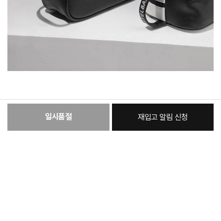
일시품절
재입고 알림 신청
:
본품
47,430원
총 상품 금액
47,430
원