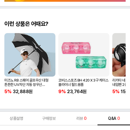
이런 상품은 어때요?
미즈노 RB 스퀘어 골프우산 대형
코비스스포츠 BH 420 X 3구 케이스
리카타 네비홀
튼튼한 UV차단 자동 장우산
볼라이너 필드용품
네임펜 2종 
5LKY22100
5%
32,888
원
9%
23,764
원
5%
15,1
상품설명
구매정보
리뷰
0
Q&A
0