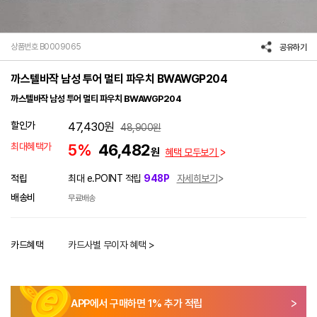
상품번호 B0009065
공유하기
까스텔바작 남성 투어 멀티 파우치 BWAWGP204
까스텔바작 남성 투어 멀티 파우치 BWAWGP204
할인가
47,430
원
48,900
원
최대혜택가
5%
46,482
원
혜택 모두보기
적립
최대 e.POINT 적립
948P
자세히보기
배송비
무료배송
카드혜택
카드사별 무이자 혜택 >
APP에서 구매하면
1
% 추가 적립