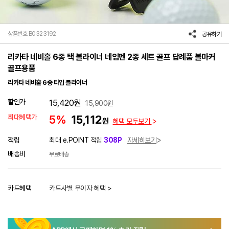
상품번호 B0323192
공유하기
리카타 네비홀 6종 택 볼라이너 네임펜 2종 세트 골프 답례품 볼마커
골프용품
리카타 네비홀 6종 타입 볼라이너
할인가
15,420
원
15,900
원
최대혜택가
5%
15,112
원
혜택 모두보기
적립
최대 e.POINT 적립
308P
자세히보기
배송비
무료배송
카드혜택
카드사별 무이자 혜택 >