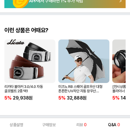
APP에서 구매하면
1
% 추가 적립
이런 상품은 어때요?
리카타 볼마커 3.0/4.0 자동
미즈노 RB 스퀘어 골프우산 대형
[전시상품] 
골프벨트 2종 택1
튼튼한 UV차단 자동 장우산
볼라이너 + 
5LKY22100
5%
29,938
원
5%
32,888
원
5%
14,
상품설명
구매정보
리뷰
0
Q&A
0