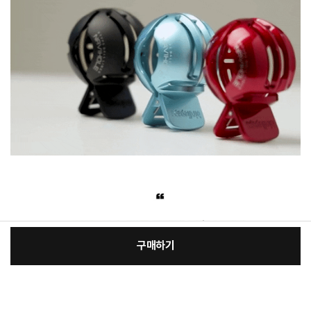
구매하기
[필수] 필수옵션
장
총 상품 금액
15,420
원