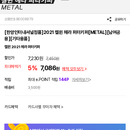
상품번호 B0008879
공유하기
[한양인터내셔널정품]2021 켈윈 헤라 퍼터키퍼[METAL][남여공
용][기타용품]
켈윈 2021 헤라 퍼터키퍼
할인가
7,230
원
7,450
원
최대혜택가
5%
7,086
원
혜택 모두보기
적립
최대 e.POINT 적립
144P
자세히보기
배송비
3,500원
카드혜택
카드사별 무이자 혜택 >