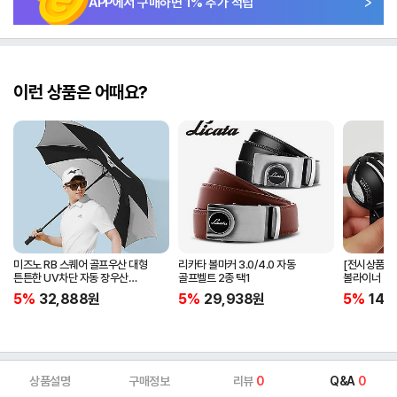
APP에서 구매하면
1
% 추가 적립
이런 상품은 어때요?
미즈노 RB 스퀘어 골프우산 대형
리카타 볼마커 3.0/4.0 자동
[전시상품] 
튼튼한 UV차단 자동 장우산
골프벨트 2종 택1
볼라이너 + 
5LKY22100
5%
32,888
원
5%
29,938
원
5%
14,
상품설명
구매정보
리뷰
0
Q&A
0