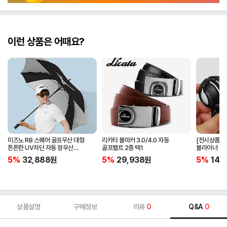
이런 상품은 어때요?
미즈노 RB 스퀘어 골프우산 대형
리카타 볼마커 3.0/4.0 자동
[전시상품] 
튼튼한 UV차단 자동 장우산
골프벨트 2종 택1
볼라이너 + 
5LKY22100
5%
32,888
원
5%
29,938
원
5%
14,
상품설명
구매정보
리뷰
0
Q&A
0