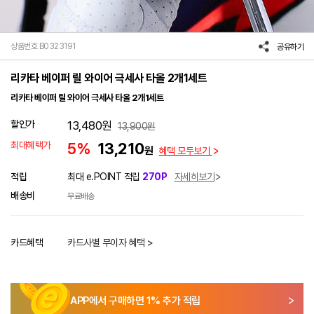
상품번호 B0323191
공유하기
리카타 베이퍼 릴 와이어 극세사 타올 2개1세트
리카타 베이퍼 릴 와이어 극세사 타올 2개1세트
할인가
13,480
원
13,900
원
최대혜택가
5%
13,210
원
혜택 모두보기
적립
최대 e.POINT 적립
270P
자세히보기
배송비
무료배송
카드혜택
카드사별 무이자 혜택 >
APP에서 구매하면
1
% 추가 적립