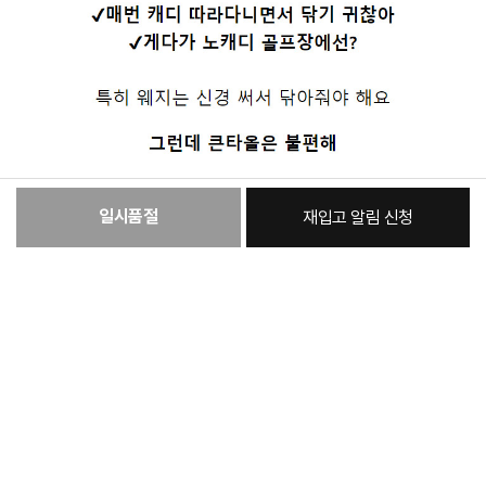
일시품절
재입고 알림 신청
:
본품
13,480원
총 상품 금액
13,480
원