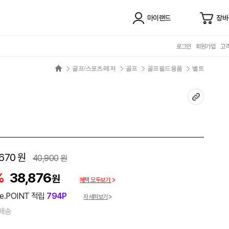
마이랜드
장바
로그인
회원가입
고
골프/스포츠/레저
골프
골프필드용품
벨트
670
원
40,900
원
%
38,876
원
혜택 모두보기
e.POINT 적립
794P
자세히보기
배송