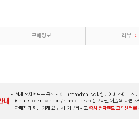
구매정보
리뷰
0
현재 전자랜드는 공식 사이트(etlandmall.co.kr), 네이버 스마트스
안내
(smartstore.naver.com/etlandpriceking), 모바일 어플 
판매자가 현금 거래 요구 시, 거부하시고
즉시 전자랜드 고객센터로