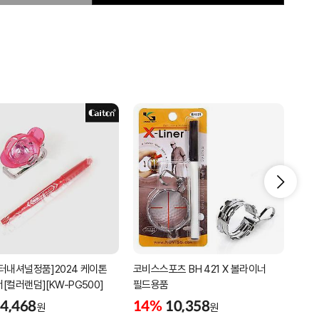
터내셔널정품]2024 케이톤
코비스스포츠 BH 421 X 볼라이너
코비스
[컬러랜덤][KW-PG500]
필드용품
볼라
4,468
14%
10,358
9%
원
원