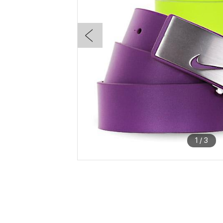
1
/
3