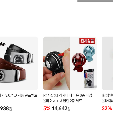
커 3.0/4.0 자동 골프벨트
[전시상품] 리카타 네비홀 6종 타입
[한양인
볼라이너 + 네임펜 2종 세트
볼라이너
,938
5%
14,642
32%
원
원