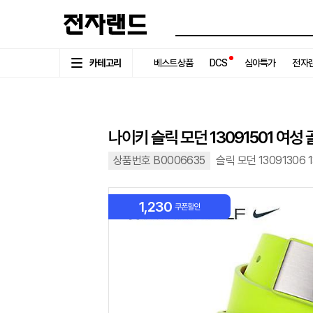
카테고리
베스트상품
DCS
심야특가
전자랜
나이키 슬릭 모던 13091501 여성
상품번호 B0006635
슬릭 모던 13091306 1
1,230
쿠폰할인