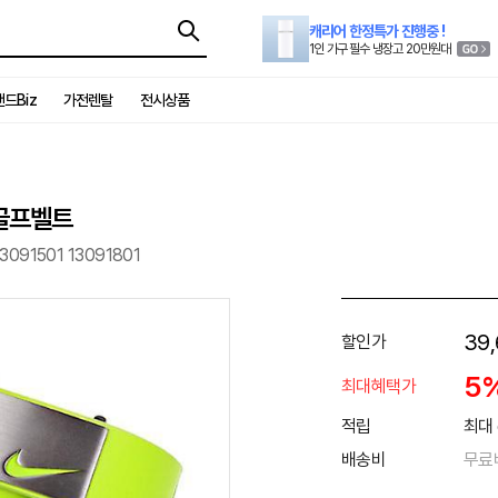
캐리어 한정특가 진행중 !
1인 가구 필수 냉장고 20만원대
드Biz
가전렌탈
전시상품
 골프벨트
3091501 13091801
39,
할인가
5
최대혜택가
적립
최대 
배송비
무료