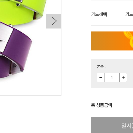
카드혜택
카드
본품
:
총 상품금액
일시