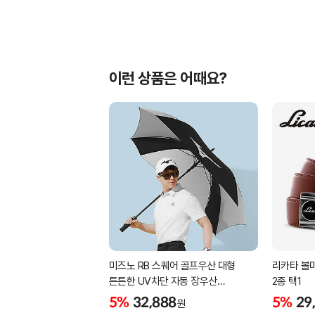
이런 상품은 어때요?
미즈노 RB 스퀘어 골프우산 대형
리카타 볼마
튼튼한 UV차단 자동 장우산
2종 택1
5LKY22100
5%
32,888
5%
29
원