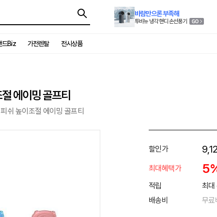
바람만으론 부족해
투비뉴 냉각 핸디 손선풍기
드Biz
가전렌탈
전시상품
절 에이밍 골프티
피쉬 높이조절 에이밍 골프티
9,1
할인가
5
최대혜택가
적립
최대 
배송비
무료