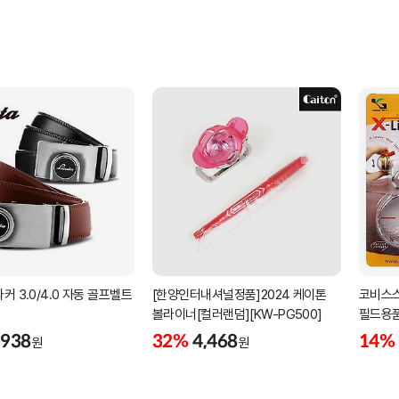
커 3.0/4.0 자동 골프벨트
[한양인터내셔널정품]2024 케이톤
코비스스
볼라이너[컬러랜덤][KW-PG500]
필드용
,938
32%
4,468
14%
원
원