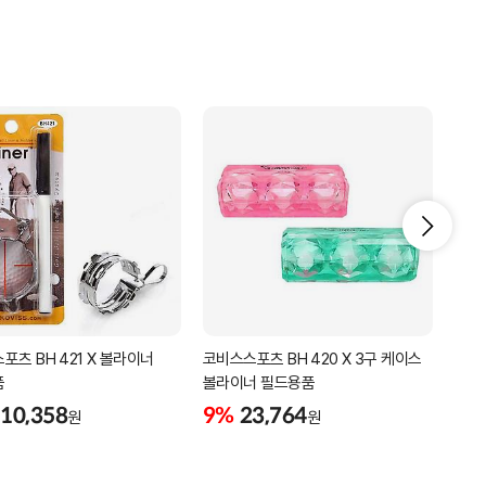
포츠 BH 421 X 볼라이너
코비스스포츠 BH 420 X 3구 케이스
리카
품
볼라이너 필드용품
네임
10,358
9%
23,764
5%
원
원