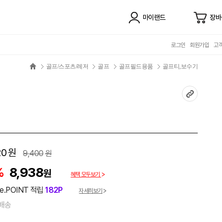
마이랜드
장바
로그인
회원가입
고
골프/스포츠/레저
골프
골프필드용품
골프티,보수기
20
원
9,400
원
%
8,938
원
혜택 모두보기
e.POINT 적립
182P
자세히보기
배송