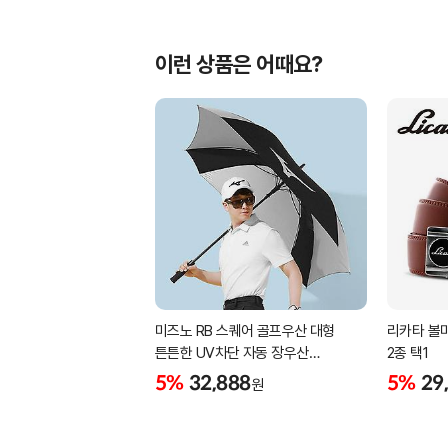
이런 상품은 어때요?
미즈노 RB 스퀘어 골프우산 대형
리카타 볼마
튼튼한 UV차단 자동 장우산
2종 택1
5LKY22100
5%
32,888
5%
29
원