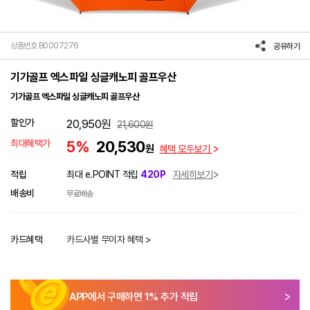
상품번호 B0007276
공유하기
기가골프 엑스파일 싱글캐노피 골프우산
기가골프 엑스파일 싱글캐노피 골프우산
할인가
20,950
원
21,600
원
최대혜택가
5%
20,530
원
혜택 모두보기
적립
최대 e.POINT 적립
420P
자세히보기
배송비
무료배송
카드혜택
카드사별 무이자 혜택 >
APP에서 구매하면
1
% 추가 적립