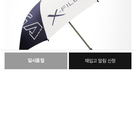
일시품절
재입고 알림 신청
:
본품
20,950원
총 상품 금액
20,950
원