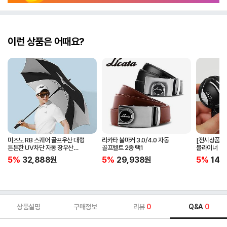
이런 상품은 어때요?
미즈노 RB 스퀘어 골프우산 대형
리카타 볼마커 3.0/4.0 자동
[전시상품] 
튼튼한 UV차단 자동 장우산
골프벨트 2종 택1
볼라이너 + 
5LKY22100
5%
32,888
원
5%
29,938
원
5%
14,
상품설명
구매정보
리뷰
0
Q&A
0