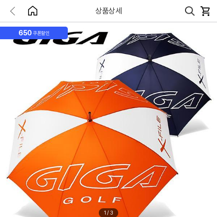
상품상세
650
쿠폰할인
1
/
3