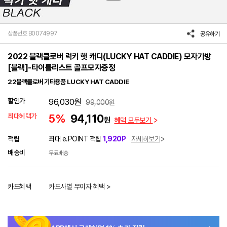
상품번호 B0074997
공유하기
2022 블랙클로버 럭키 햇 캐디(LUCKY HAT CADDIE) 모자가방
[블랙]-타이틀리스트 골프모자증정
22블랙클로버 기타용품 LUCKY HAT CADDIE
할인가
96,030
원
99,000
원
최대혜택가
5%
94,110
원
혜택 모두보기
적립
최대 e.POINT 적립
1,920P
자세히보기
배송비
무료배송
카드혜택
카드사별 무이자 혜택 >