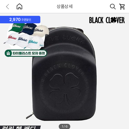
상품상세
2,970
쿠폰할인
1
/
6