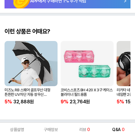
APP에서 구매하면
1
% 추가 적립
이런 상품은 어때요?
미즈노 RB 스퀘어 골프우산 대형
코비스스포츠 BH 420 X 3구 케이스
리카타 네비홀
튼튼한 UV차단 자동 장우산
볼라이너 필드용품
네임펜 2종 
5LKY22100
5%
32,888
원
9%
23,764
원
5%
15,1
상품설명
구매정보
리뷰
0
Q&A
0