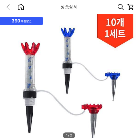
상품상세
390
쿠폰할인
1
/
2