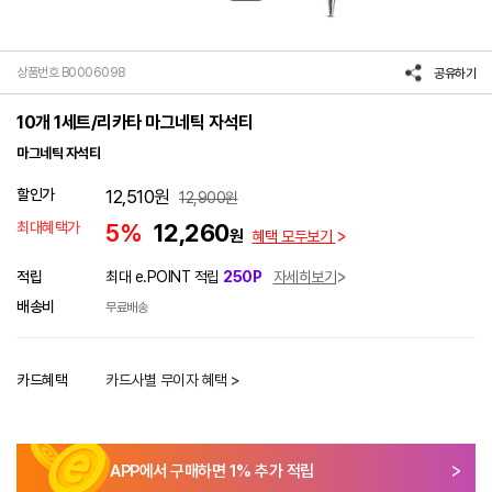
상품번호 B0006098
공유하기
10개 1세트/리카타 마그네틱 자석티
마그네틱 자석티
할인가
12,510
원
12,900
원
최대혜택가
5%
12,260
원
혜택 모두보기
적립
최대 e.POINT 적립
250P
자세히보기
배송비
무료배송
카드혜택
카드사별 무이자 혜택 >
APP에서 구매하면
1
% 추가 적립