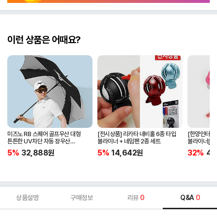
이런 상품은 어때요?
미즈노 RB 스퀘어 골프우산 대형
[전시상품] 리카타 네비홀 6종 타입
[한양인터내
튼튼한 UV차단 자동 장우산
볼라이너 + 네임펜 2종 세트
볼라이너[컬러
5LKY22100
5%
32,888
원
5%
14,642
원
32%
4,
상품설명
구매정보
리뷰
0
Q&A
0