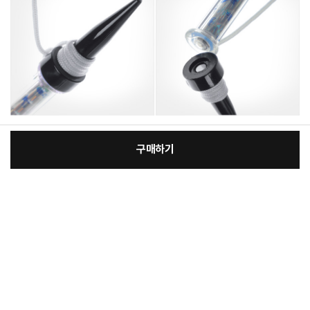
구매하기
[필수] 선택
장
총 상품 금액
12,510
원
바
바
구
로
니
구