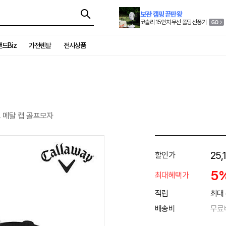
보관 캠핑 끝판왕
코슬리 15인치 무선 폴딩 선풍기
드Biz
가전렌탈
전시상품
 메탈 캡 골프모자
25,
할인가
5
최대혜택가
적립
최대 
배송비
무료