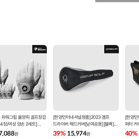
 파워그립 올양피 골프장갑
[한양인터내셔널정품]2023 겜프
[한양인
 4장/여성 양손 2세트]
드라이버 헤드커버[남여공용][블랙]
퍼터 커
케이스포함]
[HD-302]
[KW-P
7,088
39%
15,974
40%
원
원