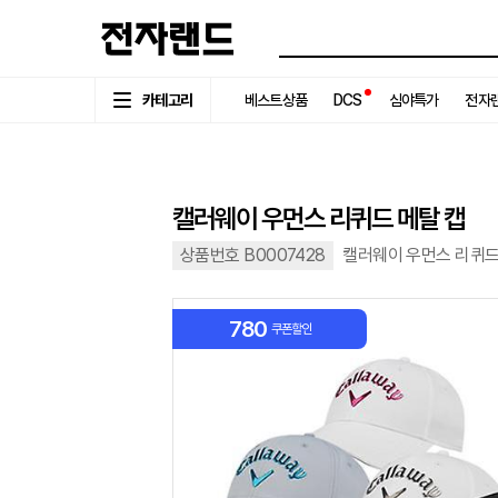
카테고리
베스트상품
DCS
심야특가
전자랜
캘러웨이 우먼스 리퀴드 메탈 캡
상품번호 B0007428
캘러웨이 우먼스 리퀴드
780
쿠폰할인