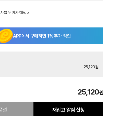
사별 무이자 혜택 >
APP에서 구매하면
1
% 추가 적립
25,120원
25,120
원
품절
재입고 알림 신청