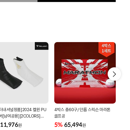
터내셔널정품]2024 켈윈 PU
4박스 총60구/ 던롭 스릭슨 마라톤
리카
버[남여공용][2COLORS]
골프공
남성
C320]
골프
11,976
5%
65,494
5%
원
원