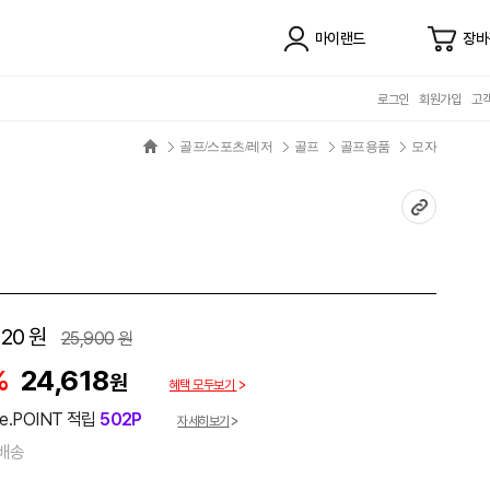
마이랜드
장바
로그인
회원가입
고
골프/스포츠/레저
골프
골프용품
모자
120
원
25,900
원
%
24,618
원
혜택 모두보기
e.POINT 적립
502P
자세히보기
배송