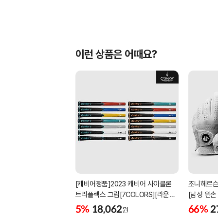
이런 상품은 어때요?
[캐비어정품]2023 캐비어 사이클론
조니헤르슨
트리플렉스 그립[7COLORS][라운드]
[남성 왼손
[39g/42g/46g/50g][R/S 토크]
[화이트][
5%
18,062
66%
2
원