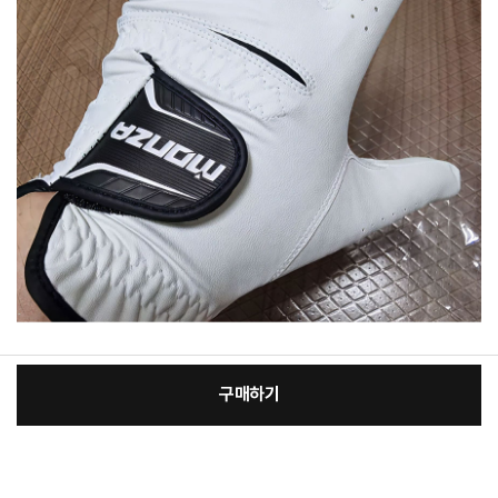
구매하기
[필수] 선택
장
총 상품 금액
37,830
원