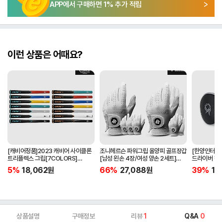
APP에서 구매하면
1
% 추가 적립
이런 상품은 어때요?
[캐비어정품]2023 캐비어 사이클론
조니헤르슨 파워그립 올양피 골프장갑
[한양인터내셔
트리플렉스 그립[7COLORS]
[남성 왼손 4장/여성 양손 2세트]
드라이버 헤
[라운드][39g/42g/46g/50g]
[화이트][케이스포함]
[HD-302]
5%
18,062
원
66%
27,088
원
39%
15
[R/S 토크]
상품설명
구매정보
리뷰
1
Q&A
0