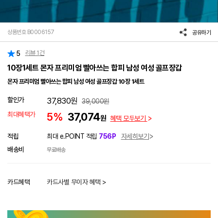
상품번호 B0006157
공유하기
리뷰
1
건
5
10장1세트 몬자 프리미엄 빨아쓰는 합피 남성 여성 골프장갑
몬자 프리미엄 빨아쓰는 합피 남성 여성 골프장갑 10장 1세트
할인가
37,830
원
39,000
원
최대혜택가
5%
37,074
원
혜택 모두보기
적립
최대 e.POINT 적립
756P
자세히보기
배송비
무료배송
카드혜택
카드사별 무이자 혜택 >