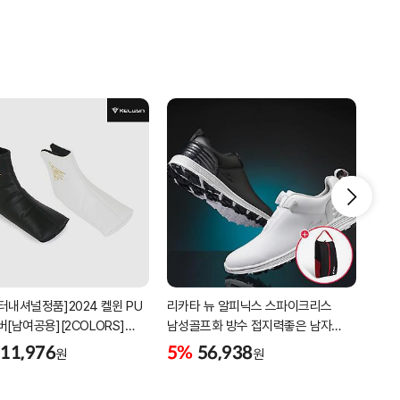
터내셔널정품]2024 켈윈 PU
리카타 뉴 알피닉스 스파이크리스
세인
버[남여공용][2COLORS]
남성골프화 방수 접지력좋은 남자
3피
C320]
골프신발 C27102/신발가방제공
11,976
5%
56,938
5%
원
원