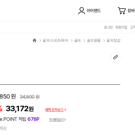
마이랜드
장바
로그인
회원가입
고
골프/스포츠/레저
골프
골프용품
골프장갑
,850
원
34,900
원
%
33,172
원
혜택 모두보기
e.POINT 적립
678P
자세히보기
배송