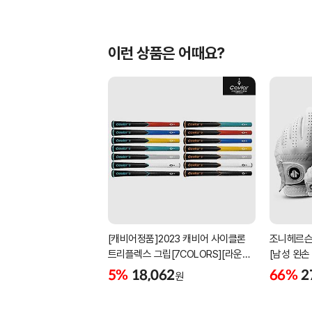
이런 상품은 어때요?
[캐비어정품]2023 캐비어 사이클론
조니헤르슨
트리플렉스 그립[7COLORS][라운드]
[남성 왼손
[39g/42g/46g/50g][R/S 토크]
[화이트][
5%
18,062
66%
2
원