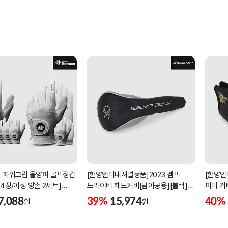
 파워그립 올양피 골프장갑
[한양인터내셔널정품]2023 겜프
[한양인
 4장/여성 양손 2세트]
드라이버 헤드커버[남여공용][블랙]
퍼터 커
케이스포함]
[HD-302]
[KW-P
7,088
39%
15,974
40%
원
원