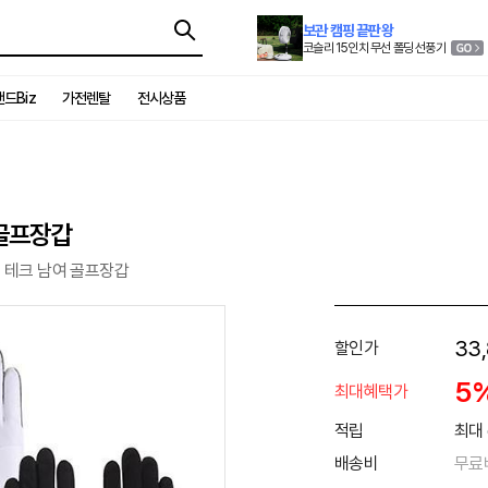
보관 캠핑 끝판왕
코슬리 15인치 무선 폴딩 선풍기
드Biz
가전렌탈
전시상품
 골프장갑
츠 테크 남여 골프장갑
33
할인가
5
최대혜택가
적립
최대 
배송비
무료