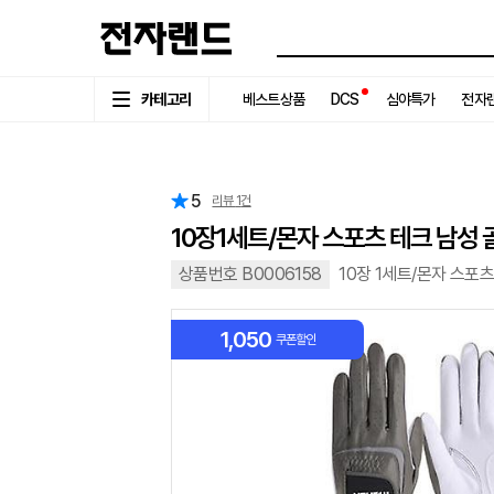
카테고리
베스트상품
DCS
심야특가
전자랜
5
리뷰
1
건
10장1세트/몬자 스포츠 테크 남성
상품번호 B0006158
10장 1세트/몬자 스포
1,050
쿠폰할인