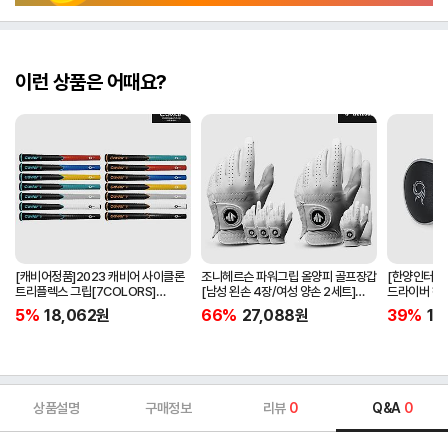
이런 상품은 어때요?
[캐비어정품]2023 캐비어 사이클론
조니헤르슨 파워그립 올양피 골프장갑
[한양인터내셔
트리플렉스 그립[7COLORS]
[남성 왼손 4장/여성 양손 2세트]
드라이버 헤
[라운드][39g/42g/46g/50g]
[화이트][케이스포함]
[HD-302]
5%
18,062
원
66%
27,088
원
39%
15
[R/S 토크]
상품설명
구매정보
리뷰
0
Q&A
0