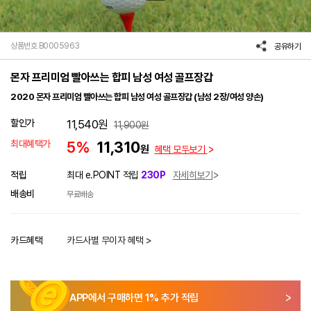
상품번호 B0005963
공유하기
몬자 프리미엄 빨아쓰는 합피 남성 여성 골프장갑
2020 몬자 프리미엄 빨아쓰는 합피 남성 여성 골프장갑 (남성 2장/여성 양손)
할인가
11,540
원
11,900
원
최대혜택가
5%
11,310
원
혜택 모두보기
적립
최대 e.POINT 적립
230P
자세히보기
배송비
무료배송
카드혜택
카드사별 무이자 혜택 >
APP에서 구매하면
1
% 추가 적립