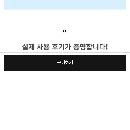
구매하기
[필수] 선택
장
총 상품 금액
11,540
원
바
바
구
로
니
구