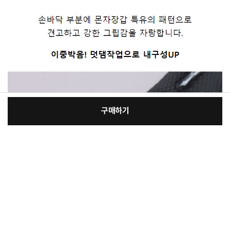
구매하기
[필수] 선택
장
총 상품 금액
9,600
원
바
바
구
로
니
구