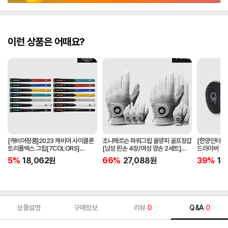
이런 상품은 어때요?
[캐비어정품]2023 캐비어 사이클론
조니헤르슨 파워그립 올양피 골프장갑
[한양인터내셔
트리플렉스 그립[7COLORS]
[남성 왼손 4장/여성 양손 2세트]
드라이버 헤
[라운드][39g/42g/46g/50g]
[화이트][케이스포함]
[HD-302]
5%
18,062
원
66%
27,088
원
39%
15
[R/S 토크]
상품설명
구매정보
리뷰
0
Q&A
0