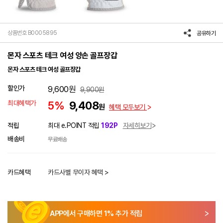
상품번호 B0005895
공유하기
몬자 스포츠 테크 여성 양손 골프장갑
몬자 스포츠 테크 여성 골프장갑
할인가
9,600
원
9,900
원
최대혜택가
5%
9,408
원
혜택 모두보기
적립
최대 e.POINT 적립
192P
자세히보기
배송비
무료배송
카드혜택
카드사별 무이자 혜택 >
APP에서 구매하면
1
% 추가 적립