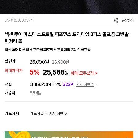
상품번호 B0005741
공유하기
넥센 투어 마스터 소프트필 퍼포먼스 프리미엄 3피스 골프공 고반발
비거리 볼
넥센 투어 마스터 소프트필 퍼포먼스 프리미엄 3피스 골프공
할인가
26,090
원
26,900
원
최대혜택가
5%
25,568
원
혜택 모두보기
적립
최대 e.POINT 적립
522P
자세히보기
배송비
무료배송
카드혜택
카드사별 무이자 혜택 >