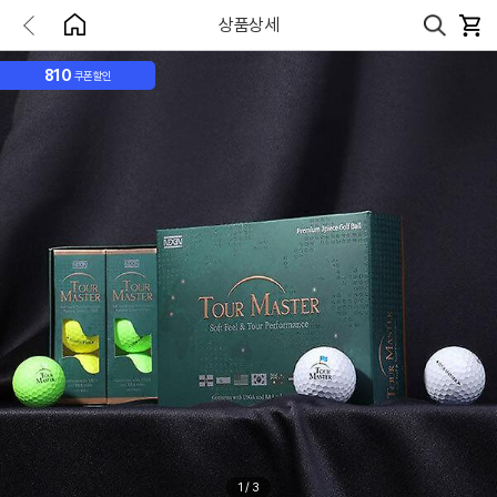
상품상세
810
쿠폰할인
1
/
3