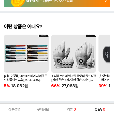
APP에서 구매하면
1
% 추가 적립
이런 상품은 어때요?
[캐비어정품]2023 캐비어 사이클론
조니헤르슨 파워그립 올양피 골프장갑
[한양인터내셔
트리플렉스 그립[7COLORS]
[남성 왼손 4장/여성 양손 2세트]
드라이버 헤
[라운드][39g/42g/46g/50g]
[화이트][케이스포함]
[HD-302]
5%
18,062
원
66%
27,088
원
39%
15
[R/S 토크]
상품설명
구매정보
리뷰
0
Q&A
0