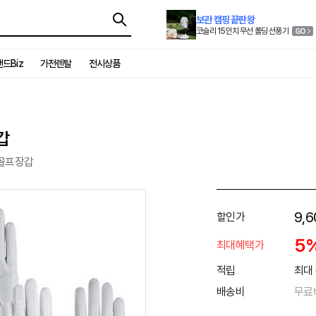
보관 캠핑 끝판왕
코슬리 15인치 무선 폴딩 선풍기
드Biz
가전렌탈
전시상품
갑
 골프장갑
9,6
할인가
5
최대혜택가
적립
최대 
배송비
무료