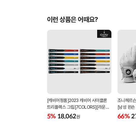
이런 상품은 어때요?
[캐비어정품]2023 캐비어 사이클론
조니헤르슨
트리플렉스 그립[7COLORS][라운드]
[남성 왼손
[39g/42g/46g/50g][R/S 토크]
[화이트][
5%
18,062
66%
2
원