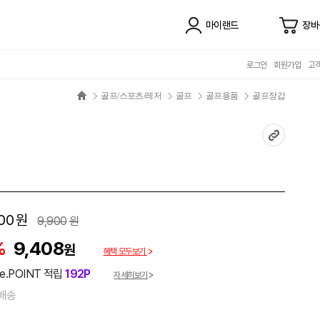
마이랜드
장바
로그인
회원가입
고
골프/스포츠/레저
골프
골프용품
골프장갑
00
원
9,900
원
%
9,408
원
혜택 모두보기
e.POINT 적립
192P
자세히보기
배송