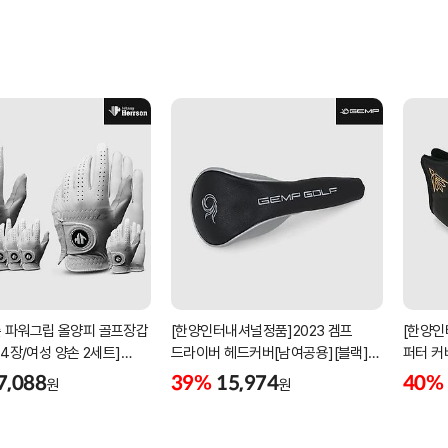
 파워그립 올양피 골프장갑
[한양인터내셔널정품]2023 겜프
[한양인
 4장/여성 양손 2세트]
드라이버 헤드커버[남여공용][블랙]
퍼터 커
케이스포함]
[HD-302]
[KW-P
7,088
39%
15,974
40%
원
원