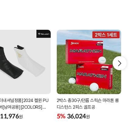
터내셔널정품]2024 켈윈 PU
2박스 총30구/던롭 스릭슨 마라톤 롱
리카
버[남여공용][2COLORS]
디스턴스 2피스 골프공
남성
C320]
골프
11,976
5%
36,024
5%
원
원