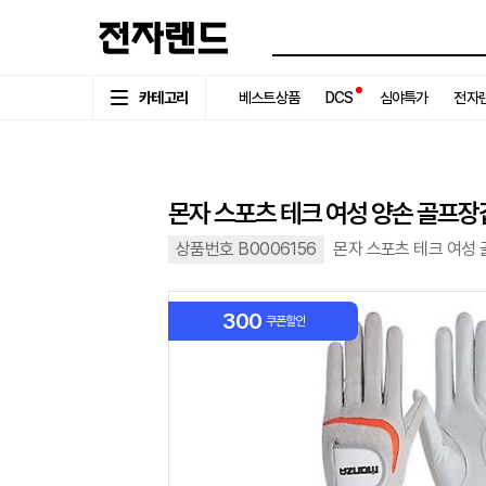
카테고리
베스트상품
DCS
심야특가
전자랜
몬자 스포츠 테크 여성 양손 골프장
상품번호 B0006156
몬자 스포츠 테크 여성
300
쿠폰할인