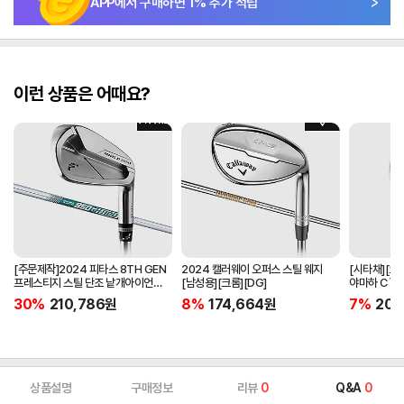
APP에서 구매하면
1
% 추가 적립
이런 상품은 어때요?
[주문제작]2024 피타스 8TH GEN
2024 캘러웨이 오퍼스 스틸 웨지
[시타채][오
프레스티지 스틸 단조 낱개아이언
[남성용][크롬][DG]
야마하 C`s
[남성용][4번][NSPRO950GH
[여성용][화이
30%
210,786
원
8%
174,664
원
7%
205
NEO]
ORIGINAL]
상품설명
구매정보
리뷰
0
Q&A
0