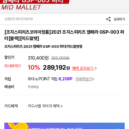
상품번호 B0008856
공유하기
[조지스피리츠코리아정품]2021 조지스피리츠 엠페라 GSP-003 퍼
터[블랙][미드말렛]
조지스피리츠 2021 엠페라 GSP-003 퍼터/미드말렛형
할인가
310,400
원
320,000
원
최대혜택가
10%
289,192
원
혜택 모두보기
적립
최대 e.POINT 적립
6,208P
자세히보기
배송비
무료배송
카드혜택
카드사별 무이자 혜택 >