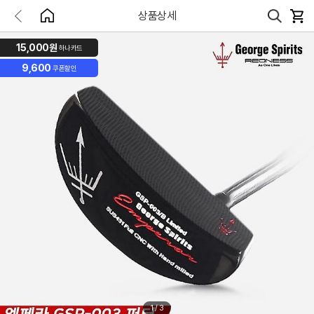
상품상세
15,000원
하나카드
9,600
쿠폰할인
1
/
3