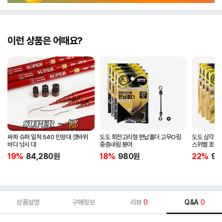
이런 상품은 어때요?
싸파 슈퍼 일척 540 민장대 갯바위
도도 회전고리형 편납홀더 고무O링
도도 삼각회
바다 낚시 대
중층내림 붕어
스위벨 호래
19%
84,280
원
18%
980
원
22%
98
상품설명
구매정보
리뷰
0
Q&A
0