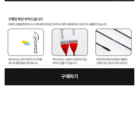
구매하기
[필수] 단품
장
총 상품 금액
9,000
원
바
바
구
로