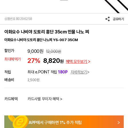
상품번호 B0296258
공유하기
이화요수 나비야 도토리 홍단 35cm 민물 나노 찌
이화요수 나비야 도토리 홍단 나노찌 YS-007 35CM
할인가
9,000
원
12,000
원
최대혜택가
27%
8,820
원
혜택 모두보기
적립
최대 e.POINT 적립
180P
자세히보기
배송비
2,500원
카드혜택
카드사별 무이자 혜택 >
APP에서 구매하면
1
% 추가 적립