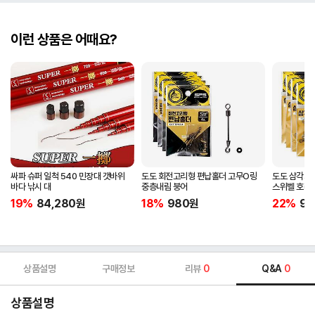
이런 상품은 어때요?
싸파 슈퍼 일척 540 민장대 갯바위
도도 회전고리형 편납홀더 고무O링
도도 삼각회
바다 낚시 대
중층내림 붕어
스위벨 호래
19%
84,280
원
18%
980
원
22%
98
상품설명
구매정보
리뷰
0
Q&A
0
상품설명