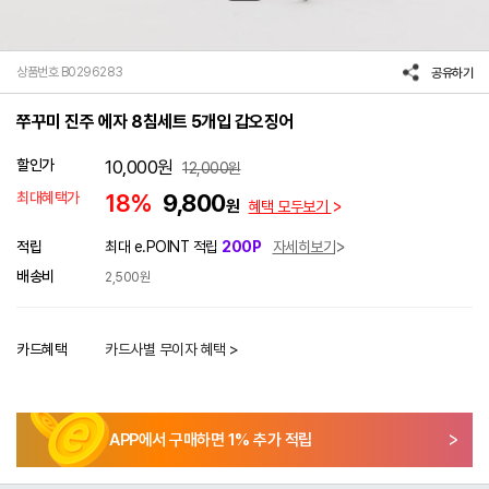
상품번호 B0296283
공유하기
쭈꾸미 진주 에자 8침세트 5개입 갑오징어
할인가
10,000
원
12,000
원
최대혜택가
18%
9,800
원
혜택 모두보기
적립
최대 e.POINT 적립
200P
자세히보기
배송비
2,500원
카드혜택
카드사별 무이자 혜택 >
APP에서 구매하면
1
% 추가 적립