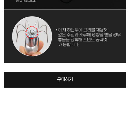
구매하기
[필수] 제품선택
장
총 상품 금액
10,000
원
바
바
구
로