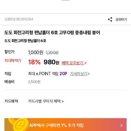
상품번호 B0296384
공유하기
도도 회전고리형 편납홀더 6호 고무O링 중층내림 붕어
도도 회전고리형 편납홀더 6호
할인가
1,000
원
1,200
원
최대혜택가
18%
980
원
혜택 모두보기
적립
최대 e.POINT 적립
20P
자세히보기
배송비
2,500원
카드혜택
카드사별 무이자 혜택 >
APP에서 구매하면
1
% 추가 적립