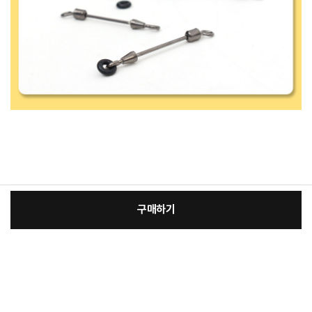
구매하기
[필수] 단품
장
총 상품 금액
1,000
원
바
바