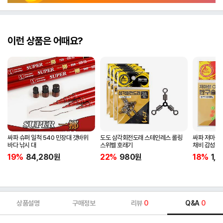
이런 상품은 어때요?
싸파 슈퍼 일척 540 민장대 갯바위
도도 삼각회전도래 스테인레스 롤링
싸파 저마찰 
바다 낚시 대
스위벨 호래기
채비 감성돔
19%
84,280
원
22%
980
원
18%
1,
상품설명
구매정보
리뷰
0
Q&A
0