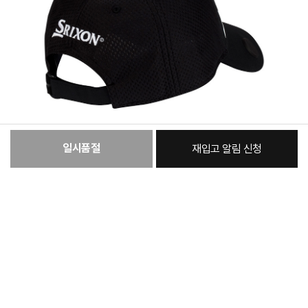
일시품절
재입고 알림 신청
:
본품
25,120원
총 상품 금액
25,120
원