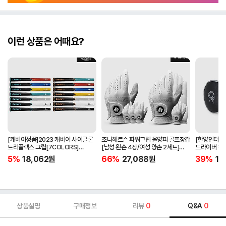
이런 상품은 어때요?
[캐비어정품]2023 캐비어 사이클론
조니헤르슨 파워그립 올양피 골프장갑
[한양인터내셔
트리플렉스 그립[7COLORS]
[남성 왼손 4장/여성 양손 2세트]
드라이버 헤
[라운드][39g/42g/46g/50g]
[화이트][케이스포함]
[HD-302]
5%
18,062
원
66%
27,088
원
39%
15
[R/S 토크]
상품설명
구매정보
리뷰
0
Q&A
0