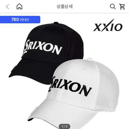
상품상세
780
쿠폰할인
1
/
3