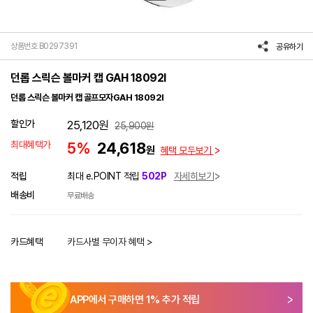
상품번호 B0297391
공유하기
던롭 스릭슨 볼마커 캡 GAH 18092I
던롭 스릭슨 볼마커 캡 골프모자GAH 18092I
할인가
25,120
원
25,900
원
최대혜택가
5%
24,618
원
혜택 모두보기
적립
최대 e.POINT 적립
502P
자세히보기
배송비
무료배송
카드혜택
카드사별 무이자 혜택 >
APP에서 구매하면
1
% 추가 적립