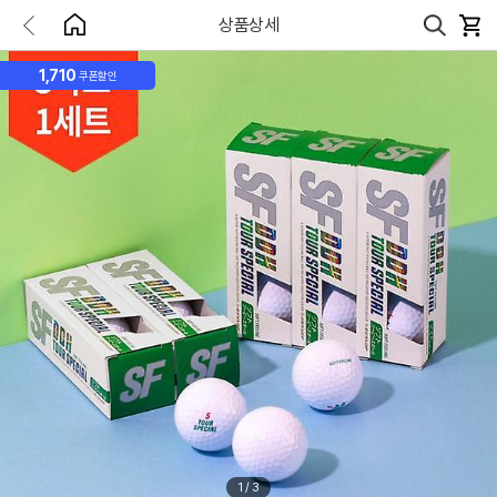
상품상세
1,710
쿠폰할인
1
/
3