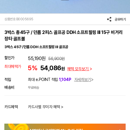
상품번호 B0005695
공유하기
3박스 총45구 / 던롭 2피스 골프공 DDH 소프트필링 III 15구 비거리
장타 골프볼
3박스 45구 /던롭 DDH 소프트필링 III 골프공
할인가
55,190
원
56,900
원
최대혜택가
5%
54,086
원
혜택 모두보기
적립
최대 e.POINT 적립
1,104P
자세히보기
배송비
무료배송
카드혜택
카드사별 무이자 혜택 >