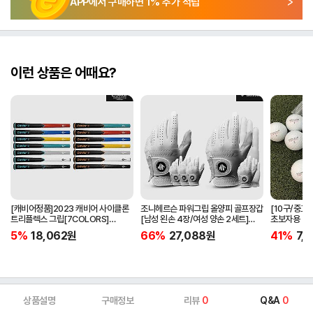
APP에서 구매하면
1
% 추가 적립
이런 상품은 어때요?
[캐비어정품]2023 캐비어 사이클론
조니헤르슨 파워그립 올양피 골프장갑
[10구/중고
트리플렉스 그립[7COLORS]
[남성 왼손 4장/여성 양손 2세트]
초보자용 비
[라운드][39g/42g/46g/50g]
[화이트][케이스포함]
우레탄소재
5%
18,062
원
66%
27,088
원
41%
7,1
[R/S 토크]
상품설명
구매정보
리뷰
0
Q&A
0