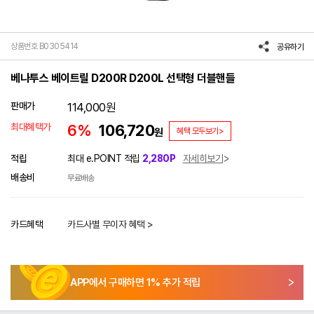
상품번호 B0305414
공유하기
베나투스 베이트릴 D200R D200L 선택형 더블핸들
판매가
114,000
원
최대혜택가
6%
106,720
원
혜택 모두보기>
적립
최대 e.POINT 적립
2,280P
자세히보기
배송비
무료배송
카드혜택
카드사별 무이자 혜택 >
APP에서 구매하면
1
% 추가 적립