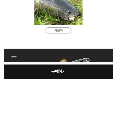
구매하기
[필수] 제품선택
장
총 상품 금액
114,000
원
바
바
구
로