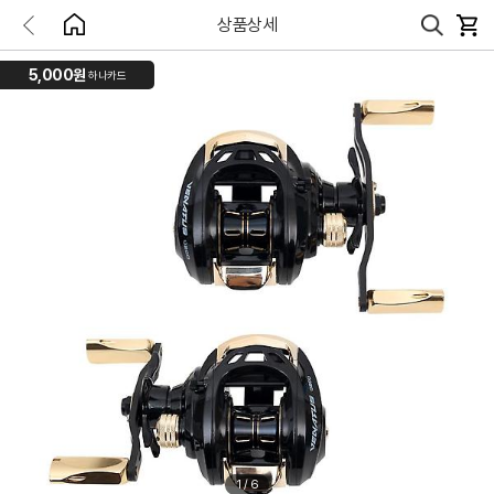
상품상세
5,000원
하나카드
1
/
6