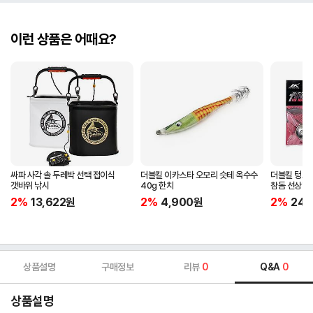
이런 상품은 어때요?
싸파 사각 솔 두레박 선택 접이식
더블킬 이카스타 오모리 슷테 옥수수
더블킬 텅스텐
갯바위 낚시
40g 한치
참돔 선상낚
2%
13,622
원
2%
4,900
원
2%
24,
상품설명
구매정보
리뷰
0
Q&A
0
상품설명