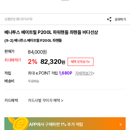
상품번호 B0305419
공유하기
베나투스 베이트릴 P200L 파워핸들 좌핸들 바다선상
(9-2) 베나투스 베이트릴 P200L 좌핸들
판매가
84,000
원
최대혜택가
2%
82,320
원
혜택 모두보기>
적립
최대 e.POINT 적립
1,680P
자세히보기
배송비
무료배송
카드혜택
카드사별 무이자 혜택 >
APP에서 구매하면
1
% 추가 적립