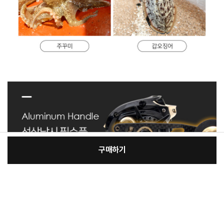
구매하기
[필수] 단품
장
총 상품 금액
84,000
원
바
바