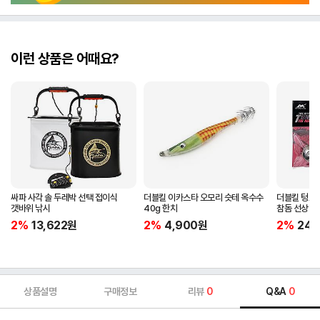
이런 상품은 어때요?
싸파 사각 솔 두레박 선택 접이식
더블킬 이카스타 오모리 슷테 옥수수
더블킬 텅스텐
갯바위 낚시
40g 한치
참돔 선상낚
2%
13,622
원
2%
4,900
원
2%
24,
상품설명
구매정보
리뷰
0
Q&A
0