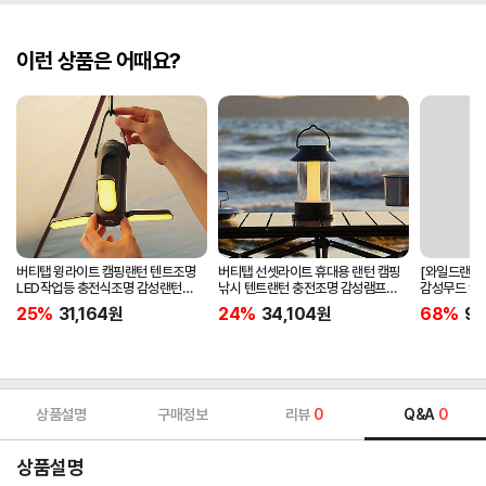
이런 상품은 어때요?
버티탭 윙라이트 캠핑랜턴 텐트조명
버티탭 선셋라이트 휴대용 랜턴 캠핑
[와일드랜드]
LED작업등 충전식조명 감성랜턴
낚시 텐트랜턴 충전조명 감성램프
감성무드 캠핑
충전식 감성램프
감성캠핑 야외 무드등
25%
31,164
원
24%
34,104
원
68%
9,
상품설명
구매정보
리뷰
0
Q&A
0
상품설명