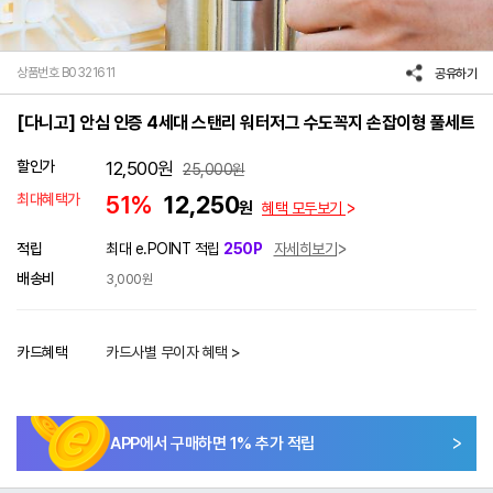
상품번호 B0321611
공유하기
[다니고] 안심 인증 4세대 스탠리 워터저그 수도꼭지 손잡이형 풀세트
할인가
12,500
원
25,000
원
최대혜택가
51%
12,250
원
혜택 모두보기
적립
최대 e.POINT 적립
250P
자세히보기
배송비
3,000원
카드혜택
카드사별 무이자 혜택 >
APP에서 구매하면
1
% 추가 적립