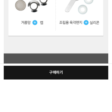
구매하기
[필수] 제품 선택
장
총 상품 금액
12,500
원
바
바