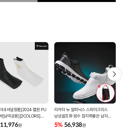
터내셔널정품]2024 켈윈 PU
리카타 뉴 알피닉스 스파이크리스
[2더
버[남여공용][2COLORS]
남성골프화 방수 접지력좋은 남자
퍼팅
C320]
골프신발 C27102/신발가방제공
11,976
5%
56,938
5%
원
원