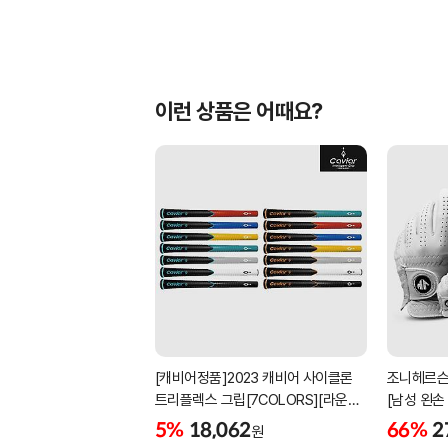
이런 상품은 어때요?
[캐비어정품]2023 캐비어 사이클론
조니헤르슨
트리플렉스 그립[7COLORS][라운드]
[남성 왼손
[39g/42g/46g/50g][R/S 토크]
[화이트][
5%
18,062
66%
2
원