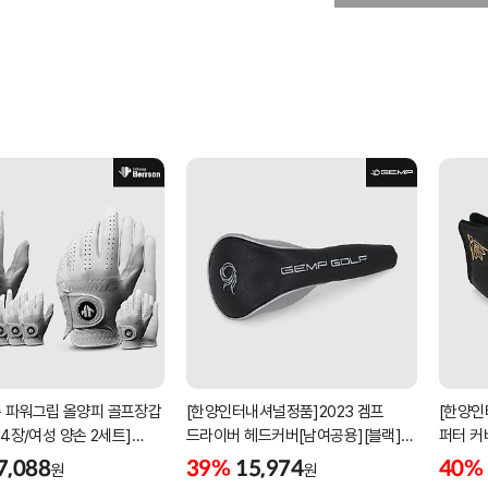
 파워그립 올양피 골프장갑
[한양인터내셔널정품]2023 겜프
[한양인
 4장/여성 양손 2세트]
드라이버 헤드커버[남여공용][블랙]
퍼터 커
케이스포함]
[HD-302]
[KW-P
7,088
39%
15,974
40%
원
원