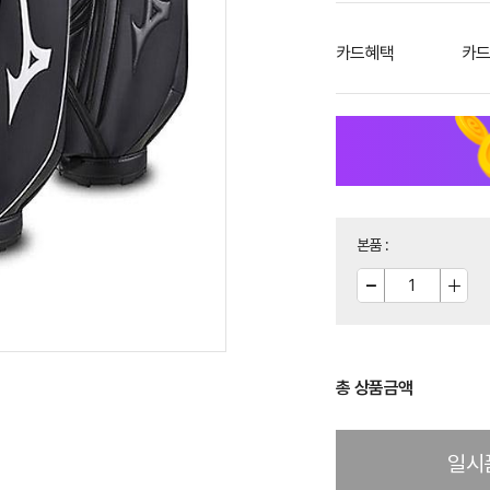
카드혜택
카드
본품
:
총 상품금액
일시