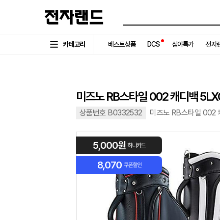
카테고리
베스트상품
DCS
심야특가
전자랜
미즈노 RB스타일 002 캐디백 5LX
상품번호 B0332532
미즈노 RB스타일 002 
5,000원
하나카드
8,070
쿠폰할인