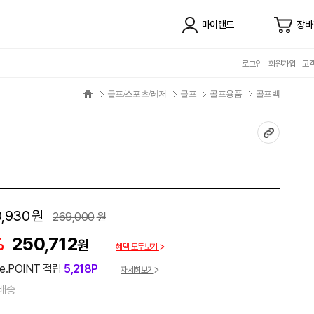
마이랜드
장바
로그인
회원가입
고
골프/스포츠/레저
골프
골프용품
골프백
0,930
원
269,000
원
%
250,712
원
혜택 모두보기
e.POINT 적립
5,218P
자세히보기
배송