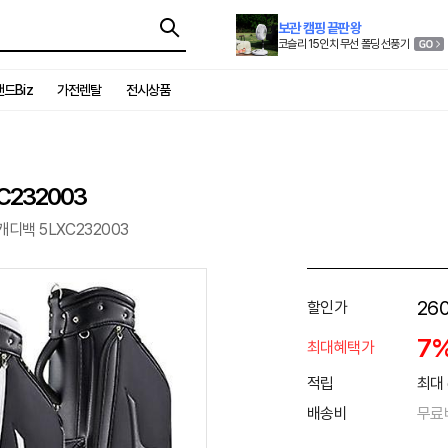
보관 캠핑 끝판왕
코슬리 15인치 무선 폴딩 선풍기
드Biz
가전렌탈
전시상품
C232003
캐디백 5LXC232003
26
할인가
7
최대혜택가
적립
최대 
배송비
무료