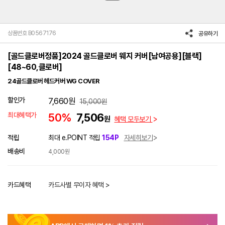
상품번호 B0567176
공유하기
[골드클로버정품]2024 골드클로버 웨지 커버[남여공용][블랙]
[48~60,클로버]
24골드클로버 헤드커버 WG COVER
할인가
7,660
원
15,000
원
최대혜택가
50%
7,506
원
혜택 모두보기
적립
최대 e.POINT 적립
154P
자세히보기
배송비
4,000원
카드혜택
카드사별 무이자 혜택 >