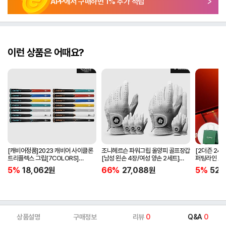
APP에서 구매하면
1
% 추가 적립
이런 상품은 어때요?
[캐비어정품]2023 캐비어 사이클론
조니헤르슨 파워그립 올양피 골프장갑
[2더즌 24구
트리플렉스 그립[7COLORS]
[남성 왼손 4장/여성 양손 2세트]
퍼팅라인 고
[라운드][39g/42g/46g/50g]
[화이트][케이스포함]
골프공 
5%
18,062
원
66%
27,088
원
5%
52,
[R/S 토크]
상품설명
구매정보
리뷰
0
Q&A
0