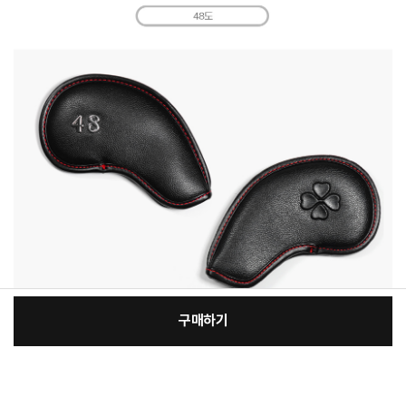
구매하기
[필수] 옵션
장
총 상품 금액
7,660
원